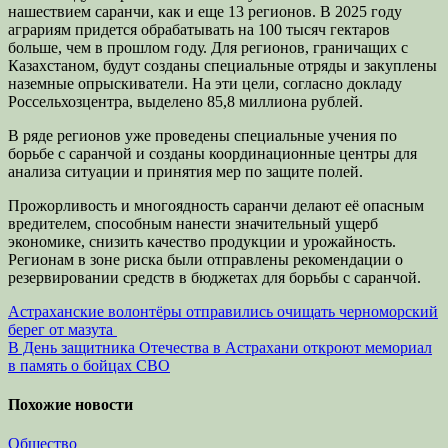
нашествием саранчи, как и еще 13 регионов. В 2025 году
аграриям придется обрабатывать на 100 тысяч гектаров
больше, чем в прошлом году. Для регионов, граничащих с
Казахстаном, будут созданы специальные отряды и закуплены
наземные опрыскиватели. На эти цели, согласно докладу
Россельхозцентра, выделено 85,8 миллиона рублей.
В ряде регионов уже проведены специальные учения по
борьбе с саранчой и созданы координационные центры для
анализа ситуации и принятия мер по защите полей.
Прожорливость и многоядность саранчи делают её опасным
вредителем, способным нанести значительный ущерб
экономике, снизить качество продукции и урожайность.
Регионам в зоне риска были отправлены рекомендации о
резервировании средств в бюджетах для борьбы с саранчой.
Навигация
Астраханские волонтёры отправились очищать черноморский
берег от мазута
по
В День защитника Отечества в Астрахани откроют мемориал
записям
в память о бойцах СВО
Похожие новости
Общество