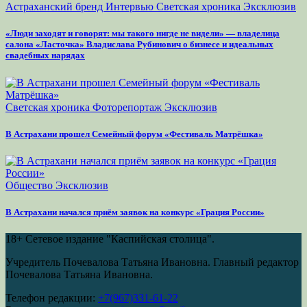
Астраханский бренд
Интервью
Светская хроника
Эксклюзив
«Люди заходят и говорят: мы такого нигде не видели» — владелица
салона «Ласточка» Владислава Рубинович о бизнесе и идеальных
свадебных нарядах
Светская хроника
Фоторепортаж
Эксклюзив
В Астрахани прошел Семейный форум «Фестиваль Матрёшка»
Общество
Эксклюзив
В Астрахани начался приём заявок на конкурс «Грация России»
18+
Сетевое издание "Каспийская столица".
Учредитель Почевалова Татьяна Ивановна. Главный редактор
Почевалова Татьяна Ивановна.
Телефон редакции:
+7(967)331-61-22