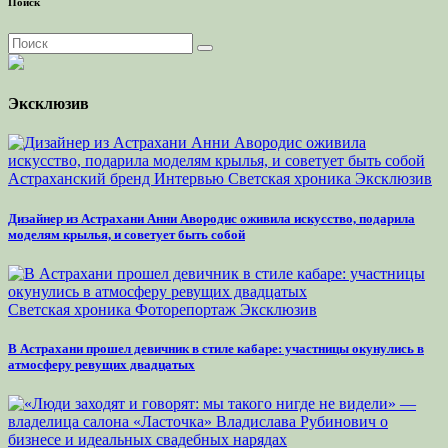
Поиск
Эксклюзив
Астраханский бренд
Интервью
Светская хроника
Эксклюзив
Дизайнер из Астрахани Анни Авородис оживила искусство, подарила
моделям крылья, и советует быть собой
Светская хроника
Фоторепортаж
Эксклюзив
В Астрахани прошел девичник в стиле кабаре: участницы окунулись в
атмосферу ревущих двадцатых