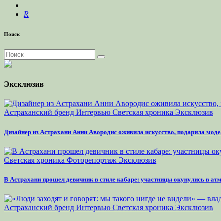
R
Поиск
Эксклюзив
Астраханский бренд
Интервью
Светская хроника
Эксклюзив
Дизайнер из Астрахани Анни Авородис оживила искусство, подарила моде
Светская хроника
Фоторепортаж
Эксклюзив
В Астрахани прошел девичник в стиле кабаре: участницы окунулись в а
Астраханский бренд
Интервью
Светская хроника
Эксклюзив