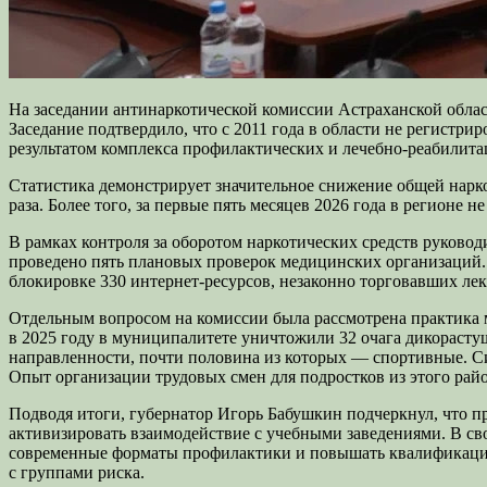
На заседании антинаркотической комиссии Астраханской облас
Заседание подтвердило, что с 2011 года в области не регистр
результатом комплекса профилактических и лечебно-реабилит
Статистика демонстрирует значительное снижение общей нарк
раза. Более того, за первые пять месяцев 2026 года в регионе
В рамках контроля за оборотом наркотических средств руковод
проведено пять плановых проверок медицинских организаций. 
блокировке 330 интернет-ресурсов, незаконно торговавших ле
Отдельным вопросом на комиссии была рассмотрена практика 
в 2025 году в муниципалитете уничтожили 32 очага дикорасту
направленности, почти половина из которых — спортивные. Си
Опыт организации трудовых смен для подростков из этого рай
Подводя итоги, губернатор Игорь Бабушкин подчеркнул, что п
активизировать взаимодействие с учебными заведениями. В св
современные форматы профилактики и повышать квалификацию 
с группами риска.