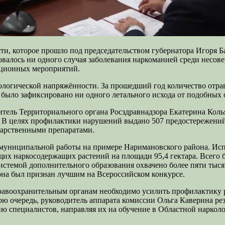
ти, которое прошло под председательством губернатора Игоря Б
ировалось ни одного случая заболевания наркоманией среди несо
ационных мероприятий.
ологической напряжённости. За прошедший год количество отра
 не было зафиксировано ни одного летального исхода от подобных
итель Территориального органа Росздравнадзора Екатерина Колья
В целях профилактики нарушений выдано 507 предостережений. 
карственными препаратами.
муниципальной работы на примере Наримановского района. Исп
щих наркосодержащих растений на площади 95,4 гектара. Всего
стемой дополнительного образования охвачено более пяти тыся
она был признан лучшим на Всероссийском конкурсе.
равоохранительным органам необходимо усилить профилактику р
ою очередь, руководитель аппарата комиссии Ольга Каверина ре
специалистов, направляя их на обучение в Областной нарколог