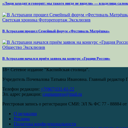
«Люди заходят и говорят: мы такого нигде не видели» — владелица сало
Светская хроника
Фоторепортаж
Эксклюзив
В Астрахани прошел Семейный форум «Фестиваль Матрёшка»
Общество
Эксклюзив
В Астрахани начался приём заявок на конкурс «Грация России»
18+
Сетевое издание "Каспийская столица".
Учредитель Почевалова Татьяна Ивановна. Главный редактор 
Телефон редакции:
+7(967)331-61-22
Эл. адрес редакции:
caspianpress@mail.ru
Реестровая запись о регистрации СМИ: ЭЛ № ФС 77 - 88884 от 
О редакции
Реклама
Политика конфиденциальности