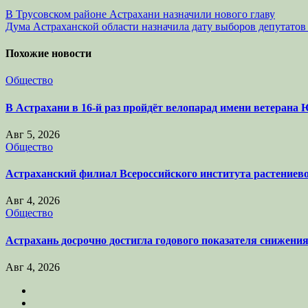
Навигация
В Трусовском районе Астрахани назначили нового главу
Дума Астраханской области назначила дату выборов депутатов
по
записям
Похожие новости
Общество
В Астрахани в 16-й раз пройдёт велопарад имени ветеран
Авг 5, 2026
Общество
Астраханский филиал Всероссийского института растениев
Авг 4, 2026
Общество
Астрахань досрочно достигла годового показателя снижени
Авг 4, 2026