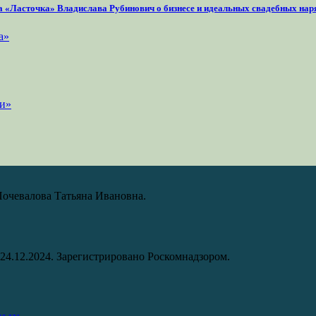
на «Ласточка» Владислава Рубинович о бизнесе и идеальных свадебных нар
Почевалова Татьяна Ивановна.
24.12.2024. Зарегистрировано Роскомнадзором.