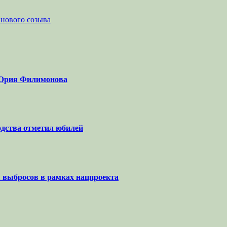
 нового созыва
а Юрия Филимонова
одства отметил юбилей
я выбросов в рамках нацпроекта