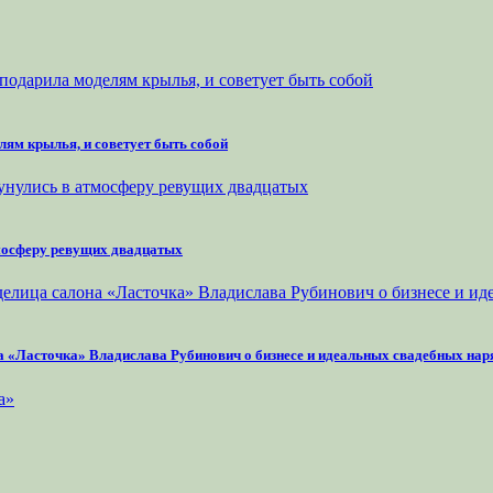
лям крылья, и советует быть собой
тмосферу ревущих двадцатых
на «Ласточка» Владислава Рубинович о бизнесе и идеальных свадебных нар