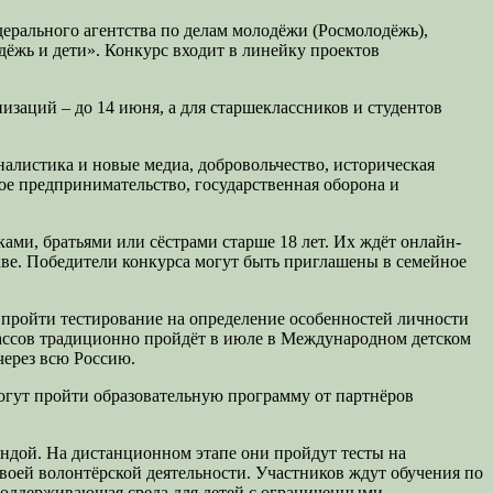
рального агентства по делам молодёжи (Росмолодёжь),
ёжь и дети». Конкурс входит в линейку проектов
низаций – до 14 июня, а для старшеклассников и студентов
налистика и новые медиа, добровольчество, историческая
ное предпринимательство, государственная оборона и
ами, братьями или сёстрами старше 18 лет. Их ждёт онлайн-
кве. Победители конкурса могут быть приглашены в семейное
 пройти тестирование на определение особенностей личности
 классов традиционно пройдёт в июле в Международном детском
через всю Россию.
могут пройти образовательную программу от партнёров
андой. На дистанционном этапе они пройдут тесты на
своей волонтёрской деятельности. Участников ждут обучения по
поддерживающая среда для детей с ограниченными