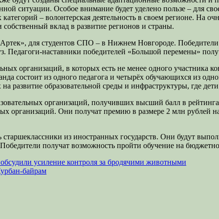
нной ситуации. Особое внимание будет уделено пользе – для сво
 категорий – волонтерская деятельность в своем регионе. На оч
и собственный вклад в развитие регионов и страны.
Артек», для студентов СПО – в Нижнем Новгороде. Победители 
уз. Педагоги-наставники победителей «Большой перемены» полу
ных организаций, в которых есть не менее одного участника кон
нда состоит из одного педагога и четырёх обучающихся из одн
на развитие образовательной среды и инфраструктуры, где дети
азовательных организаций, получивших высший балл в рейтингах
ых организаций. Они получат премию в размере 2 млн рублей н
ь старшеклассники из иностранных государств. Они будут выпол
 Победители получат возможность пройти обучение на бюджетной
а обсудили усиление контроля за бродячими животными
Курбан-байрам