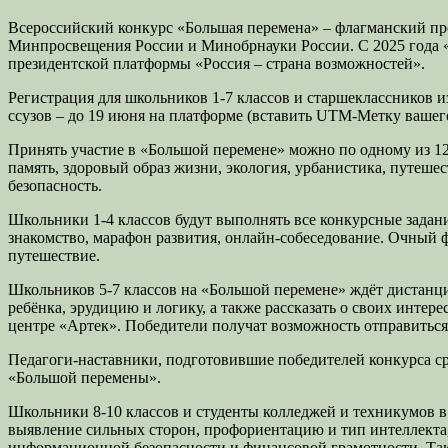
Всероссийский конкурс «Большая перемена» – флагманский пр
Минпросвещения России и Минобрнауки России. С 2025 года «
президентской платформы «Россия – страна возможностей».
Регистрация для школьников 1-7 классов и старшеклассников из
ссузов – до 19 июня на платформе (вставить UTM-Метку вашего
Принять участие в «Большой перемене» можно по одному из 12 
память, здоровый образ жизни, экология, урбанистика, путеше
безопасность.
Школьники 1-4 классов будут выполнять все конкурсные задан
знакомство, марафон развития, онлайн-собеседование. Очный 
путешествие.
Школьников 5-7 классов на «Большой перемене» ждёт дистанц
ребёнка, эрудицию и логику, а также рассказать о своих инте
центре «Артек». Победители получат возможность отправиться
Педагоги-наставники, подготовившие победителей конкурса сре
«Большой перемены».
Школьники 8-10 классов и студенты колледжей и техникумов в 
выявление сильных сторон, профориентацию и тип интеллекта, 
информационной безопасности и финансовой грамотности. Та