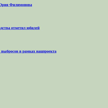
а Юрия Филимонова
одства отметил юбилей
я выбросов в рамках нацпроекта