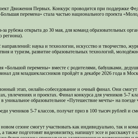
оект Движения Первых. Конкурс проводится при поддержке Феде
Большая перемена» стала частью национального проекта «Молод
-за рубежа открыта до 30 мая, для команд образовательных орга
 региона).
направлений: наука и технологии, искусство и творчество, жур
ствия и туризм, развитие образовательных технологий, молодёж
ия «Большой перемены» вместе с родителями, бабушками, дедушк
финал для младшеклассников пройдёт в декабре 2026 года в Мос
ионный этап, онлайн-собеседование и очный финал. Они смогут
ресах, увлечениях и проектах. Финал конкурса для учеников 5-7
 в уникальное образовательное «Путешествие мечты» на поезде 
ди учеников 5-7 классов, получат приз в 100 тысяч рублей и с
новом сезоне смогут участвовать как индивидуально, так и ком
а также подготовят видеовизитку, напишут эссе и расскажут о 
кже будут созданы специальные адаптационные возможности и 