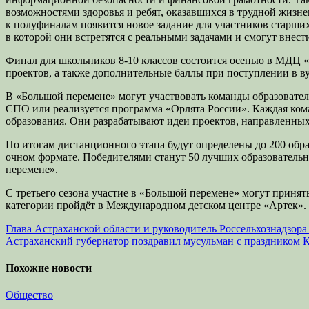
возможностями здоровья и ребят, оказавшихся в трудной жизне
к полуфиналам появится новое задание для участников старших
в которой они встретятся с реальными задачами и смогут внест
Финал для школьников 8-10 классов состоится осенью в МДЦ «
проектов, а также дополнительные баллы при поступлении в в
В «Большой перемене» могут участвовать команды образователь
СПО или реализуется программа «Орлята России». Каждая кома
образования. Они разрабатывают идеи проектов, направленных 
По итогам дистанционного этапа будут определены до 200 обр
очном формате. Победителями станут 50 лучших образовательн
перемене».
С третьего сезона участие в «Большой перемене» могут принят
категории пройдёт в Международном детском центре «Артек».
Навигация
Глава Астраханской области и руководитель Россельхознадзор
Астраханский губернатор поздравил мусульман с праздником 
по
записям
Похожие новости
Общество