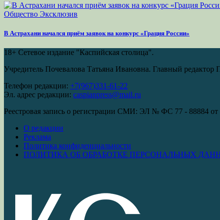
Общество
Эксклюзив
В Астрахани начался приём заявок на конкурс «Грация России»
18+
Сетевое издание "Каспийская столица".
Учредитель Почевалова Татьяна Ивановна. Главный редактор 
Телефон редакции:
+7(967)331-61-22
Эл. адрес редакции:
caspianpress@mail.ru
Реестровая запись о регистрации СМИ: ЭЛ № ФС 77 - 88884 от 
О редакции
Реклама
Политика конфиденциальности
ПОЛИТИКА ОБ ОБРАБОТКЕ ПЕРСОНАЛЬНЫХ ДАН