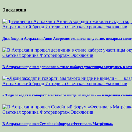
Эксклюзив
Астраханский бренд
Интервью
Светская хроника
Эксклюзив
Дизайнер из Астрахани Анни Авородис оживила искусство, подарила моде
Светская хроника
Фоторепортаж
Эксклюзив
В Астрахани прошел девичник в стиле кабаре: участницы окунулись в а
Астраханский бренд
Интервью
Светская хроника
Эксклюзив
«Люди заходят и говорят: мы такого нигде не видели» — владелица сало
Светская хроника
Фоторепортаж
Эксклюзив
В Астрахани прошел Семейный форум «Фестиваль Матрёшка»