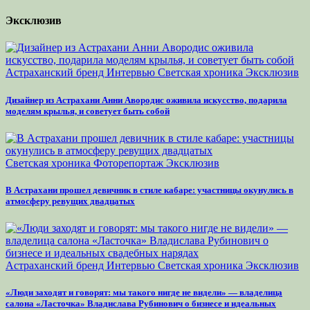
Эксклюзив
Астраханский бренд
Интервью
Светская хроника
Эксклюзив
Дизайнер из Астрахани Анни Авородис оживила искусство, подарила
моделям крылья, и советует быть собой
Светская хроника
Фоторепортаж
Эксклюзив
В Астрахани прошел девичник в стиле кабаре: участницы окунулись в
атмосферу ревущих двадцатых
Астраханский бренд
Интервью
Светская хроника
Эксклюзив
«Люди заходят и говорят: мы такого нигде не видели» — владелица
салона «Ласточка» Владислава Рубинович о бизнесе и идеальных