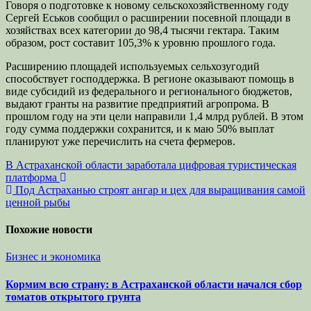
Говоря о подготовке к новому сельскохозяйственному году
Сергей Еськов сообщил о расширении посевной площади в
хозяйствах всех категории до 98,4 тысячи гектара. Таким
образом, рост составит 105,3% к уровню прошлого года.
Расширению площадей используемых сельхозугодий
способствует господдержка. В регионе оказывают помощь в
виде субсидий из федерального и регионального бюджетов,
выдают гранты на развитие предприятий агропрома. В
прошлом году на эти цели направили 1,4 млрд рублей. В этом
году сумма поддержки сохранится, и к маю 50% выплат
планируют уже перечислить на счета фермеров.
Навигация
В Астраханской области заработала цифровая туристическая
платформа
по
Под Астраханью строят ангар и цех для выращивания самой
записям
ценной рыбы
Похожие новости
Бизнес и экономика
Кормим всю страну: в Астраханской области начался сбор
томатов открытого грунта