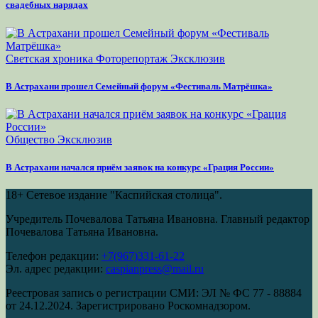
свадебных нарядах
Светская хроника
Фоторепортаж
Эксклюзив
В Астрахани прошел Семейный форум «Фестиваль Матрёшка»
Общество
Эксклюзив
В Астрахани начался приём заявок на конкурс «Грация России»
18+
Сетевое издание "Каспийская столица".
Учредитель Почевалова Татьяна Ивановна. Главный редактор
Почевалова Татьяна Ивановна.
Телефон редакции:
+7(967)331-61-22
Эл. адрес редакции:
caspianpress@mail.ru
Реестровая запись о регистрации СМИ: ЭЛ № ФС 77 - 88884
от 24.12.2024. Зарегистрировано Роскомнадзором.