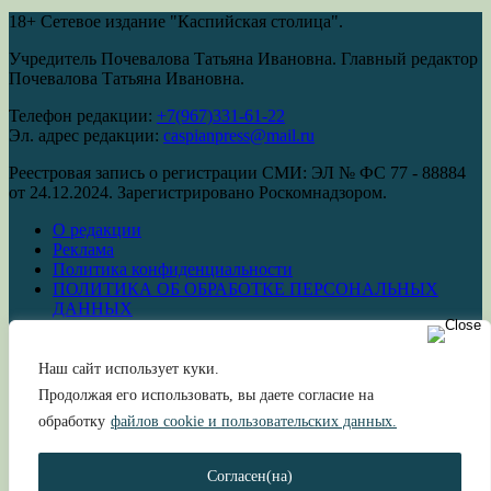
18+
Сетевое издание "Каспийская столица".
Учредитель Почевалова Татьяна Ивановна. Главный редактор
Почевалова Татьяна Ивановна.
Телефон редакции:
+7(967)331-61-22
Эл. адрес редакции:
caspianpress@mail.ru
Реестровая запись о регистрации СМИ: ЭЛ № ФС 77 - 88884
от 24.12.2024. Зарегистрировано Роскомнадзором.
О редакции
Реклама
Политика конфиденциальности
ПОЛИТИКА ОБ ОБРАБОТКЕ ПЕРСОНАЛЬНЫХ
ДАННЫХ
Наш сайт использует куки.
Продолжая его использовать, вы даете согласие на
Сетевое издание «Каспийская столица»
обработку
файлов cookie и пользовательских данных.
Новости Астраханской области и стран Прикаспия
Согласен(на)