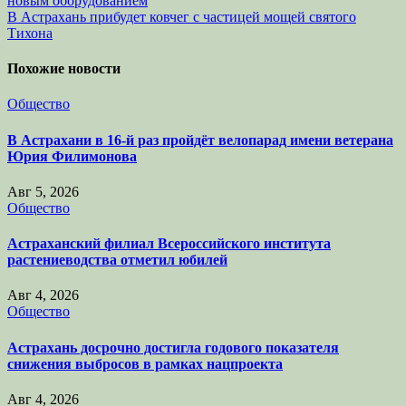
новым оборудованием
по
В Астрахань прибудет ковчег с частицей мощей святого
записям
Тихона
Похожие новости
Общество
В Астрахани в 16-й раз пройдёт велопарад имени ветерана
Юрия Филимонова
Авг 5, 2026
Общество
Астраханский филиал Всероссийского института
растениеводства отметил юбилей
Авг 4, 2026
Общество
Астрахань досрочно достигла годового показателя
снижения выбросов в рамках нацпроекта
Авг 4, 2026