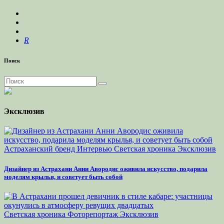
R
Поиск
Эксклюзив
Астраханский бренд
Интервью
Светская хроника
Эксклюзив
Дизайнер из Астрахани Анни Авородис оживила искусство, подарила
моделям крылья, и советует быть собой
Светская хроника
Фоторепортаж
Эксклюзив