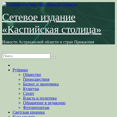
Перейти
к
содержимому
Сетевое издание
«Каспийская столица»
Новости Астраханской области и стран Прикаспия
Рубрики
Общество
Происшествия
Бизнес и экономика
Культура
Спорт
Власть и политика
Обращение в редакцию
Фоторепортаж
Светская хроника
Куда сходить