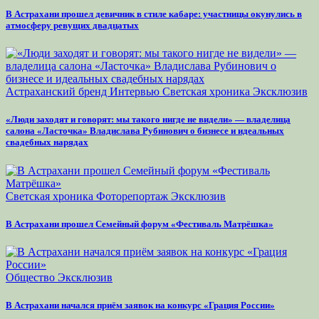
В Астрахани прошел девичник в стиле кабаре: участницы окунулись в
атмосферу ревущих двадцатых
Астраханский бренд
Интервью
Светская хроника
Эксклюзив
«Люди заходят и говорят: мы такого нигде не видели» — владелица
салона «Ласточка» Владислава Рубинович о бизнесе и идеальных
свадебных нарядах
Светская хроника
Фоторепортаж
Эксклюзив
В Астрахани прошел Семейный форум «Фестиваль Матрёшка»
Общество
Эксклюзив
В Астрахани начался приём заявок на конкурс «Грация России»