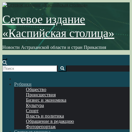
Перейти
к
содержимому
Сетевое издание
«Каспийская столица»
Новости Астраханской области и стран Прикаспия
Рубрики
Общество
Происшествия
Бизнес и экономика
Культура
Спорт
Власть и политика
Обращение в редакцию
Фоторепортаж
Светская хроника