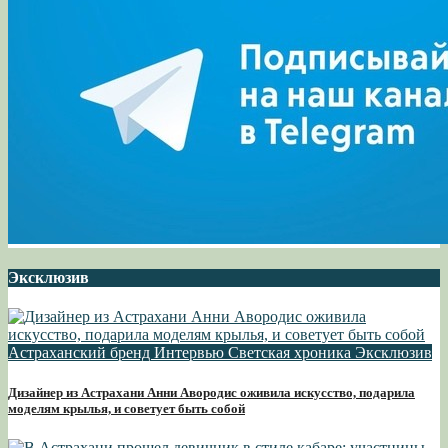
Эксклюзив
Астраханский бренд
Интервью
Светская хроника
Эксклюзив
Дизайнер из Астрахани Анни Авородис оживила искусство, подарила
моделям крылья, и советует быть собой