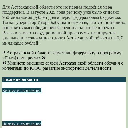
Для Астраханской области это не первая подобная мера
поддержки. В августе 2025 года региону уже было списано
950 миллионов рублей долга перед федеральным бюджетом.
Тогда губернатор Игорь Бабушкин отмечал, что это позволило
направить высвободившиеся средства на новые проекты.
Всего в рамках государственной программы планируется
уменьшение совокупного долга Астраханской области на 9,7
миллиарда рублей.
Навигация
В Астраханской области запустили федеральную программу
«Платформа роста»
по
Министр внешних связей Астраханской области обсудил с
записям
коллегами по ЮФО развитие экспортной деятельности
Похожие новости
Бизнес и экономика
Кормим всю страну: в Астраханской области начался сбор
томатов открытого грунта
Авг 5, 2026
Бизнес и экономика