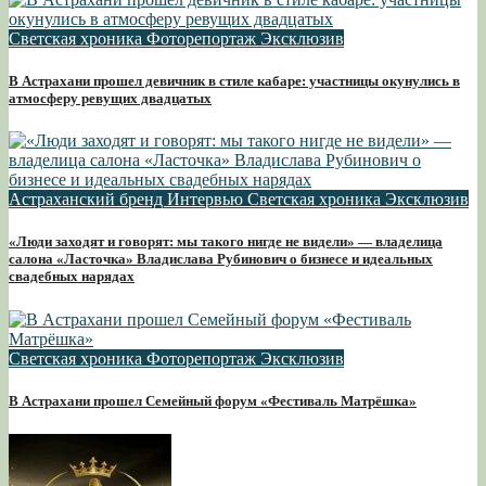
Светская хроника
Фоторепортаж
Эксклюзив
В Астрахани прошел девичник в стиле кабаре: участницы окунулись в
атмосферу ревущих двадцатых
Астраханский бренд
Интервью
Светская хроника
Эксклюзив
«Люди заходят и говорят: мы такого нигде не видели» — владелица
салона «Ласточка» Владислава Рубинович о бизнесе и идеальных
свадебных нарядах
Светская хроника
Фоторепортаж
Эксклюзив
В Астрахани прошел Семейный форум «Фестиваль Матрёшка»