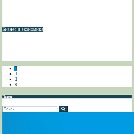
В Астрахани усилили борьбу с нелегальной занятостью:
еженедельные рейды охватили рынки и торговые точки
Авг 4, 2026
Бизнес и экономика
Астраханская область отправила в Ирак более 500
кубометров леса
Авг 4, 2026
R
Поиск