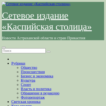
Перейти
к
содержимому
Сетевое издание
«Каспийская столица»
Новости Астраханской области и стран Прикаспия
Рубрики
Общество
Происшествия
Бизнес и экономика
Культура
Спорт
Власть и политика
Обращение в редакцию
Фоторепортаж
Светская хроника
Куда сходить