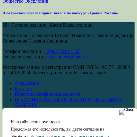
Общество
Эксклюзив
В Астрахани начался приём заявок на конкурс «Грация России»
18+
Сетевое издание "Каспийская столица".
Учредитель Почевалова Татьяна Ивановна. Главный редактор
Почевалова Татьяна Ивановна.
Телефон редакции:
+7(967)331-61-22
Эл. адрес редакции:
caspianpress@mail.ru
Реестровая запись о регистрации СМИ: ЭЛ № ФС 77 - 88884
от 24.12.2024. Зарегистрировано Роскомнадзором.
О редакции
Реклама
Политика конфиденциальности
ПОЛИТИКА ОБ ОБРАБОТКЕ ПЕРСОНАЛЬНЫХ
ДАННЫХ
Наш сайт использует куки.
Продолжая его использовать, вы даете согласие на
Сетевое издание «Каспийская столица»
обработку
файлов cookie и пользовательских данных.