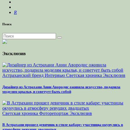
R
Поиск
Эксклюзив
Астраханский бренд
Интервью
Светская хроника
Эксклюзив
Дизайнер из Астрахани Анни Авородис оживила искусство, подарила
моделям крылья, и советует быть собой
Светская хроника
Фоторепортаж
Эксклюзив
В Астрахани прошел девичник в стиле кабаре: участницы окунулись в
атмосферу ревущих двадцатых