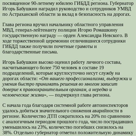
посвященное 90-летнему юбилею ГИБДД региона. Губернатор
Игорь Бабушкин наградил руководство и сотрудников УМВД
по Астраханской области за вклад в безопасность на дорогах.
Глава региона вручил начальнику областного управления
МВД, генерал-лейтенанту полиции Игорю Ромашкину
государственную награду — орден Александра Невского. В
ходе торжественной церемонии отличившиеся сотрудники
ГИБДД также получили почетные грамоты и
благодарственные письма.
Игорь Бабушкин высоко оценил работу личного состава,
насчитывающего более 750 человек в составе 19
подразделений, которые круглосуточно несут службу на
дорогах области: «
От вашего профессионализма, выдержки и
умения быстро принимать решения во многом зависит
доверие к правоохранительным органам, а нередко и
человеческие жизни
», — подчеркнул глава региона.
С начала года благодаря системной работе автоинспекторов
удалось добиться значительного снижения аварийности в
регионе. Количество ДТП сократилось на 20% по сравнению
с аналогичным периодом прошлого года, число пострадавших
уменьшилось на 23%, количество погибших снизилось на
38%. Отдельно губернатор отметил положительную динамику