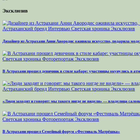
Эксклюзив
Астраханский бренд
Интервью
Светская хроника
Эксклюзив
Дизайнер из Астрахани Анни Авородис оживила искусство, подарила моде
Светская хроника
Фоторепортаж
Эксклюзив
В Астрахани прошел девичник в стиле кабаре: участницы окунулись в а
Астраханский бренд
Интервью
Светская хроника
Эксклюзив
«Люди заходят и говорят: мы такого нигде не видели» — владелица сало
Светская хроника
Фоторепортаж
Эксклюзив
В Астрахани прошел Семейный форум «Фестиваль Матрёшка»