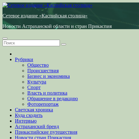
Перейти
к
Сетевое издание «Каспийская столица»
содержимому
Новости Астраханской области и стран Прикаспия
Рубрики
Общество
Происшествия
Бизнес и экономика
Культура
Спорт
Власть и политика
Обращение в редакцию
Фоторепортаж
Светская хроника
Куда сходить
Интервью
Астраханский бренд
Прикаспийские путешествия
Новости стран Прикаспия