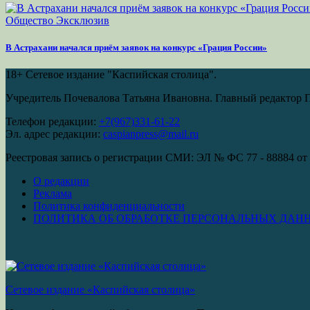
Общество
Эксклюзив
В Астрахани начался приём заявок на конкурс «Грация России»
18+
Сетевое издание "Каспийская столица".
Учредитель Почевалова Татьяна Ивановна. Главный редактор 
Телефон редакции:
+7(967)331-61-22
Эл. адрес редакции:
caspianpress@mail.ru
Реестровая запись о регистрации СМИ: ЭЛ № ФС 77 - 88884 от 
О редакции
Реклама
Политика конфиденциальности
ПОЛИТИКА ОБ ОБРАБОТКЕ ПЕРСОНАЛЬНЫХ ДАН
Сетевое издание «Каспийская столица»