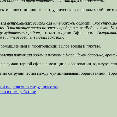
ого дома либо представительства Атырауской области».
ктив инвестиционного сотрудничества в сельском хозяйстве и а
«
На астраханских верфях для Атырауской области уже строилис
». В настоящее время по заказу предприятия «Водные пути К
ноуглубительных работ,
– отметил Денис Афанасьев. –
Астраханс
 заинтересованы в новых заказах».
а промышленный и любительский вылов воблы и плотвы.
ления популяции воблы и плотвы в Каспийском бассейне, времен
 в гуманитарной сфере: в медицине, образовании, культуре, сп
итию сотрудничества между муниципальным образованием «Город
тий по развитию сотрудничества
дили взаимодействие