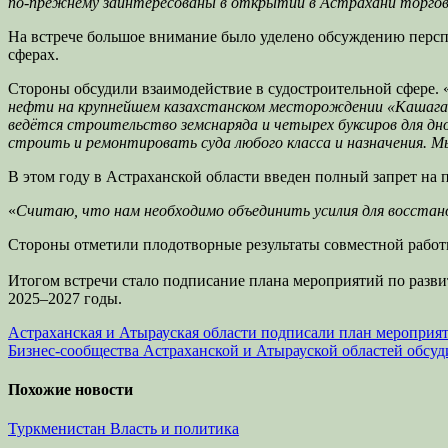
по-прежнему заинтересованы в открытии в Астрахани торгов
На встрече большое внимание было уделено обсуждению перспе
сферах.
Стороны обсудили взаимодействие в судостроительной сфере. 
нефти на крупнейшем казахстанском месторождении «Кашаган
ведётся строительство земснаряда и четырех буксиров для д
строить и ремонтировать суда любого класса и назначения. Мы
В этом году в Астраханской области введен полный запрет н
«
Считаю, что нам необходимо объединить усилия для восстанов
Стороны отметили плодотворные результаты совместной работы
Итогом встречи стало подписание плана мероприятий по разв
2025–2027 годы.
Навигация
Астраханская и Атырауская области подписали план мероприя
Бизнес-сообщества Астраханской и Атырауской областей обсу
по
записям
Похожие новости
Туркменистан
Власть и политика