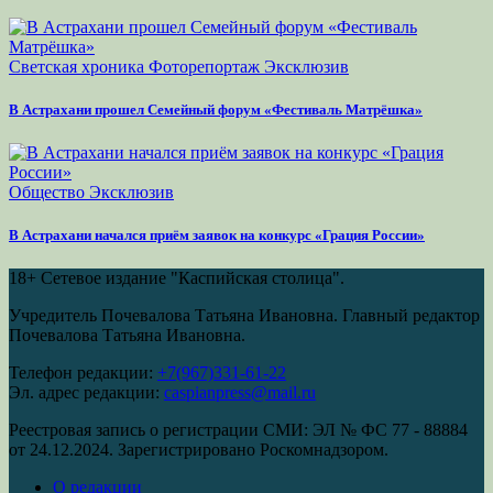
Светская хроника
Фоторепортаж
Эксклюзив
В Астрахани прошел Семейный форум «Фестиваль Матрёшка»
Общество
Эксклюзив
В Астрахани начался приём заявок на конкурс «Грация России»
18+
Сетевое издание "Каспийская столица".
Учредитель Почевалова Татьяна Ивановна. Главный редактор
Почевалова Татьяна Ивановна.
Телефон редакции:
+7(967)331-61-22
Эл. адрес редакции:
caspianpress@mail.ru
Реестровая запись о регистрации СМИ: ЭЛ № ФС 77 - 88884
от 24.12.2024. Зарегистрировано Роскомнадзором.
О редакции