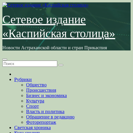
Перейти
к
содержимому
Сетевое издание
«Каспийская столица»
Новости Астраханской области и стран Прикаспия
Рубрики
Общество
Происшествия
Бизнес и экономика
Культура
Спорт
Власть и политика
Обращение в редакцию
Фоторепортаж
Светская хроника
Куда сходить