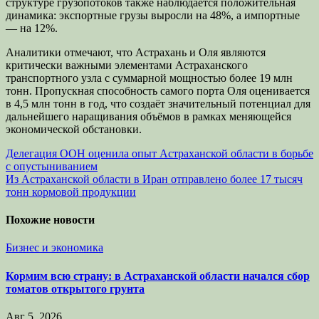
структуре грузопотоков также наблюдается положительная
динамика: экспортные грузы выросли на 48%, а импортные
— на 12%.
Аналитики отмечают, что Астрахань и Оля являются
критически важными элементами Астраханского
транспортного узла с суммарной мощностью более 19 млн
тонн. Пропускная способность самого порта Оля оценивается
в 4,5 млн тонн в год, что создаёт значительный потенциал для
дальнейшего наращивания объёмов в рамках меняющейся
экономической обстановки.
Навигация
Делегация ООН оценила опыт Астраханской области в борьбе
с опустыниванием
по
Из Астраханской области в Иран отправлено более 17 тысяч
записям
тонн кормовой продукции
Похожие новости
Бизнес и экономика
Кормим всю страну: в Астраханской области начался сбор
томатов открытого грунта
Авг 5, 2026