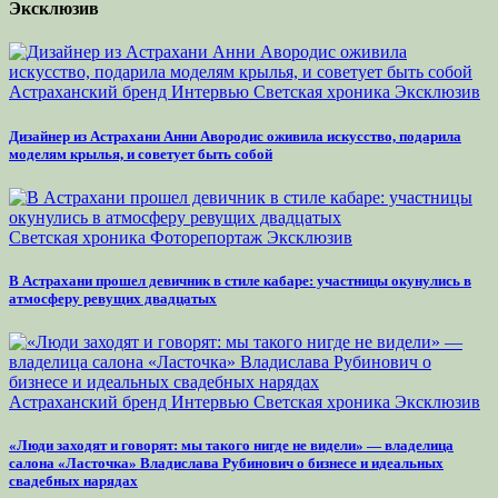
Эксклюзив
Астраханский бренд
Интервью
Светская хроника
Эксклюзив
Дизайнер из Астрахани Анни Авородис оживила искусство, подарила
моделям крылья, и советует быть собой
Светская хроника
Фоторепортаж
Эксклюзив
В Астрахани прошел девичник в стиле кабаре: участницы окунулись в
атмосферу ревущих двадцатых
Астраханский бренд
Интервью
Светская хроника
Эксклюзив
«Люди заходят и говорят: мы такого нигде не видели» — владелица
салона «Ласточка» Владислава Рубинович о бизнесе и идеальных
свадебных нарядах