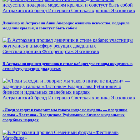
Астраханский бренд
Интервью
Светская хроника
Эксклюзив
Дизайнер из Астрахани Анни Авородис оживила искусство, подарила
моделям крылья, и советует быть собой
Светская хроника
Фоторепортаж
Эксклюзив
В Астрахани прошел девичник в стиле кабаре: участницы окунулись в
атмосферу ревущих двадцатых
Астраханский бренд
Интервью
Светская хроника
Эксклюзив
«Люди заходят и говорят: мы такого нигде не видели» — владелица
салона «Ласточка» Владислава Рубинович о бизнесе и идеальных
свадебных нарядах