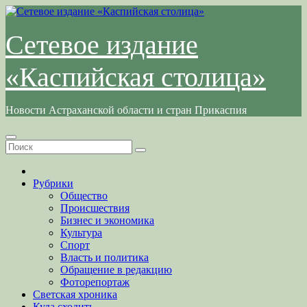
Перейти
к
содержимому
Сетевое издание
«Каспийская столица»
Новости Астраханской области и стран Прикаспия
Рубрики
Общество
Происшествия
Бизнес и экономика
Культура
Спорт
Власть и политика
Обращение в редакцию
Фоторепортаж
Светская хроника
Куда сходить