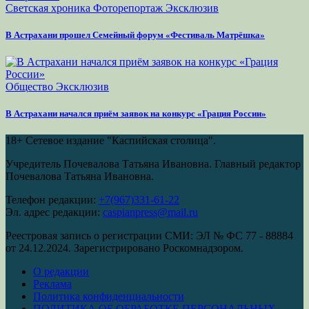
Светская хроника
Фоторепортаж
Эксклюзив
В Астрахани прошел Семейный форум «Фестиваль Матрёшка»
Общество
Эксклюзив
В Астрахани начался приём заявок на конкурс «Грация России»
18+
Сетевое издание "Каспийская столица".
Учредитель Почевалова Татьяна Ивановна. Главный редактор
Почевалова Татьяна Ивановна.
Телефон редакции:
+7(967)331-61-22
Эл. адрес редакции:
caspianpress@mail.ru
Реестровая запись о регистрации СМИ: ЭЛ № ФС 77 - 88884
от 24.12.2024. Зарегистрировано Роскомнадзором.
О редакции
Реклама
Политика конфиденциальности
ПОЛИТИКА ОБ ОБРАБОТКЕ ПЕРСОНАЛЬНЫХ