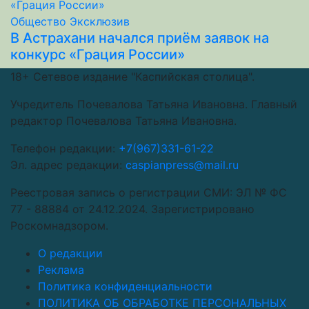
Общество
Эксклюзив
В Астрахани начался приём заявок на
конкурс «Грация России»
18+
Сетевое издание "Каспийская столица".
Учредитель Почевалова Татьяна Ивановна. Главный
редактор Почевалова Татьяна Ивановна.
Телефон редакции:
+7(967)331-61-22
Эл. адрес редакции:
caspianpress@mail.ru
Реестровая запись о регистрации СМИ: ЭЛ № ФС
77 - 88884 от 24.12.2024. Зарегистрировано
Роскомнадзором.
О редакции
Реклама
Политика конфиденциальности
ПОЛИТИКА ОБ ОБРАБОТКЕ ПЕРСОНАЛЬНЫХ