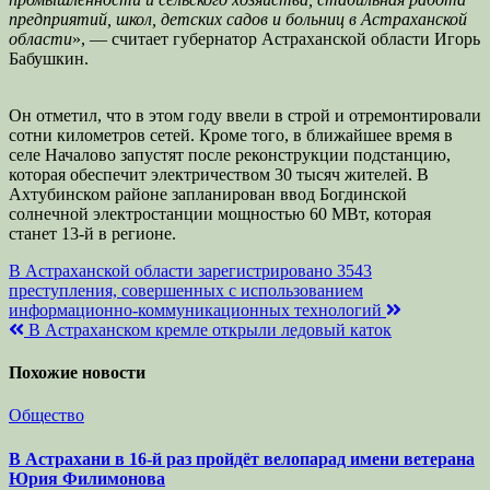
предприятий, школ, детских садов и больниц в Астраханской
области
», — считает губернатор Астраханской области Игорь
Бабушкин.
Он отметил, что в этом году ввели в строй и отремонтировали
сотни километров сетей. Кроме того, в ближайшее время в
селе Началово запустят после реконструкции подстанцию,
которая обеспечит электричеством 30 тысяч жителей. В
Ахтубинском районе запланирован ввод Богдинской
солнечной электростанции мощностью 60 МВт, которая
станет 13-й в регионе.
Навигация
В Астраханской области зарегистрировано 3543
преступления, совершенных с использованием
по
информационно-коммуникационных технологий
записям
В Астраханском кремле открыли ледовый каток
Похожие новости
Общество
В Астрахани в 16-й раз пройдёт велопарад имени ветерана
Юрия Филимонова