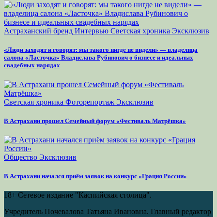
Астраханский бренд
Интервью
Светская хроника
Эксклюзив
«Люди заходят и говорят: мы такого нигде не видели» — владелица
салона «Ласточка» Владислава Рубинович о бизнесе и идеальных
свадебных нарядах
Светская хроника
Фоторепортаж
Эксклюзив
В Астрахани прошел Семейный форум «Фестиваль Матрёшка»
Общество
Эксклюзив
В Астрахани начался приём заявок на конкурс «Грация России»
18+
Сетевое издание "Каспийская столица".
Учредитель Почевалова Татьяна Ивановна. Главный редактор