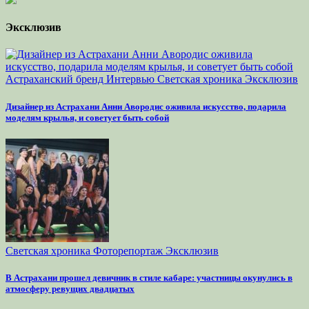
Эксклюзив
Астраханский бренд
Интервью
Светская хроника
Эксклюзив
Дизайнер из Астрахани Анни Авородис оживила искусство, подарила
моделям крылья, и советует быть собой
Светская хроника
Фоторепортаж
Эксклюзив
В Астрахани прошел девичник в стиле кабаре: участницы окунулись в
атмосферу ревущих двадцатых