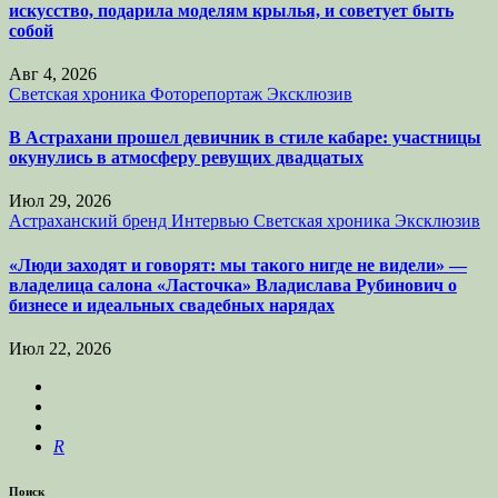
искусство, подарила моделям крылья, и советует быть
собой
Авг 4, 2026
Светская хроника
Фоторепортаж
Эксклюзив
В Астрахани прошел девичник в стиле кабаре: участницы
окунулись в атмосферу ревущих двадцатых
Июл 29, 2026
Астраханский бренд
Интервью
Светская хроника
Эксклюзив
«Люди заходят и говорят: мы такого нигде не видели» —
владелица салона «Ласточка» Владислава Рубинович о
бизнесе и идеальных свадебных нарядах
Июл 22, 2026
R
Поиск