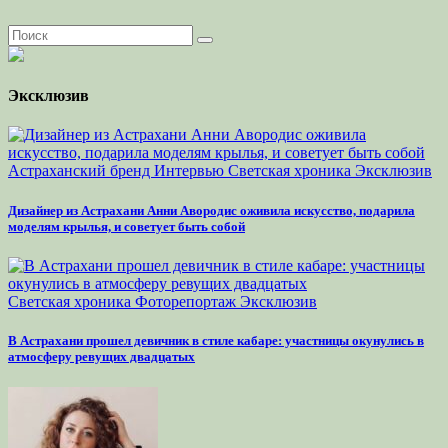
Эксклюзив
Астраханский бренд
Интервью
Светская хроника
Эксклюзив
Дизайнер из Астрахани Анни Авородис оживила искусство, подарила
моделям крылья, и советует быть собой
Светская хроника
Фоторепортаж
Эксклюзив
В Астрахани прошел девичник в стиле кабаре: участницы окунулись в
атмосферу ревущих двадцатых