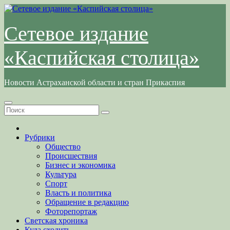
Перейти
к
содержимому
Сетевое издание
«Каспийская столица»
Новости Астраханской области и стран Прикаспия
Рубрики
Общество
Происшествия
Бизнес и экономика
Культура
Спорт
Власть и политика
Обращение в редакцию
Фоторепортаж
Светская хроника
Куда сходить