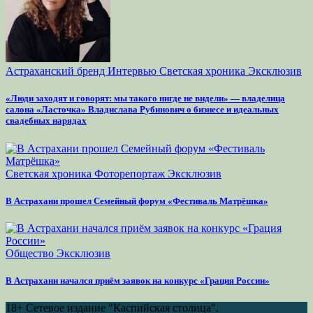
Астраханский бренд
Интервью
Светская хроника
Эксклюзив
«Люди заходят и говорят: мы такого нигде не видели» — владелица
салона «Ласточка» Владислава Рубинович о бизнесе и идеальных
свадебных нарядах
Светская хроника
Фоторепортаж
Эксклюзив
В Астрахани прошел Семейный форум «Фестиваль Матрёшка»
Общество
Эксклюзив
В Астрахани начался приём заявок на конкурс «Грация России»
18+
Сетевое издание "Каспийская столица".