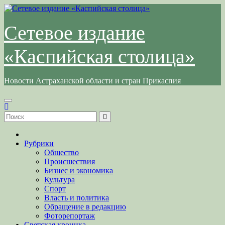
Перейти
к
содержимому
Сетевое издание
«Каспийская столица»
Новости Астраханской области и стран Прикаспия
Рубрики
Общество
Происшествия
Бизнес и экономика
Культура
Спорт
Власть и политика
Обращение в редакцию
Фоторепортаж
Светская хроника