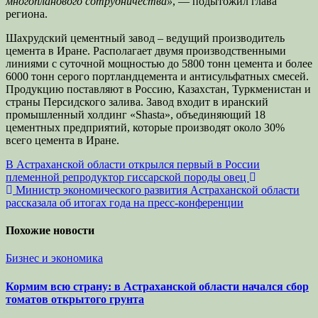
многопланового сотрудничества»
, — подытожил глава
региона.
Шахрудский цементный завод – ведущий производитель
цемента в Иране. Располагает двумя производственными
линиями с суточной мощностью до 5800 тонн цемента и более
6000 тонн серого портландцемента и антисульфатных смесей.
Продукцию поставляют в Россию, Казахстан, Туркменистан и
страны Персидского залива. Завод входит в иранский
промышленный холдинг «Shasta», объединяющий 18
цементных предприятий, которые производят около 30%
всего цемента в Иране.
Навигация
В Астраханской области открылся первый в России
племенной репродуктор гиссарской породы овец
по
Министр экономического развития Астраханской области
записям
рассказала об итогах года на пресс-конференции
Похожие новости
Бизнес и экономика
Кормим всю страну: в Астраханской области начался сбор
томатов открытого грунта