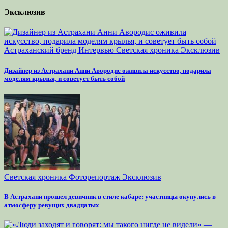
Эксклюзив
Астраханский бренд
Интервью
Светская хроника
Эксклюзив
Дизайнер из Астрахани Анни Авородис оживила искусство, подарила
моделям крылья, и советует быть собой
Светская хроника
Фоторепортаж
Эксклюзив
В Астрахани прошел девичник в стиле кабаре: участницы окунулись в
атмосферу ревущих двадцатых