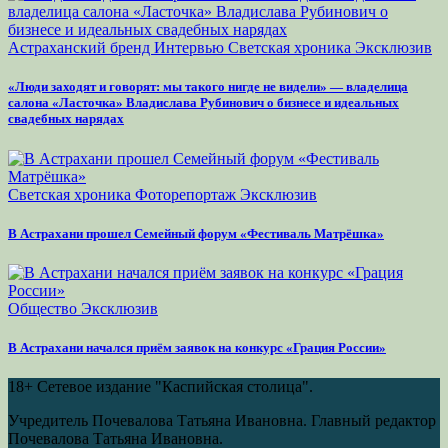
Астраханский бренд
Интервью
Светская хроника
Эксклюзив
«Люди заходят и говорят: мы такого нигде не видели» — владелица
салона «Ласточка» Владислава Рубинович о бизнесе и идеальных
свадебных нарядах
Светская хроника
Фоторепортаж
Эксклюзив
В Астрахани прошел Семейный форум «Фестиваль Матрёшка»
Общество
Эксклюзив
В Астрахани начался приём заявок на конкурс «Грация России»
18+
Сетевое издание "Каспийская столица".
Учредитель Почевалова Татьяна Ивановна. Главный редактор
Почевалова Татьяна Ивановна.