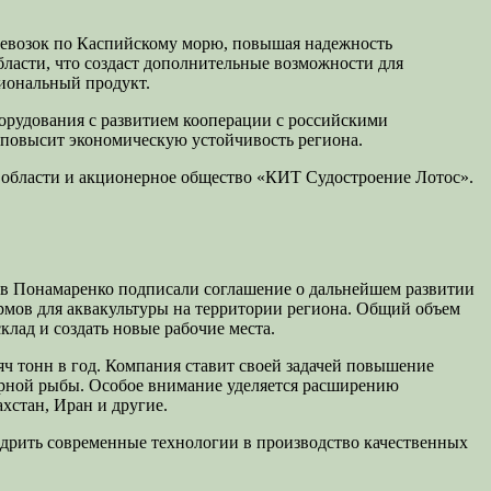
еревозок по Каспийскому морю, повышая надежность
ласти, что создаст дополнительные возможности для
иональный продукт.
орудования с развитием кооперации с российскими
 повысит экономическую устойчивость региона.
области и акционерное общество «КИТ Судостроение Лотос».
ав Понамаренко подписали соглашение о дальнейшем развитии
рмов для аквакультуры на территории региона. Общий объем
клад и создать новые рабочие места.
ч тонн в год. Компания ставит своей задачей повышение
арной рыбы. Особое внимание уделяется расширению
хстан, Иран и другие.
едрить современные технологии в производство качественных