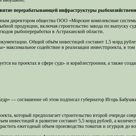
витие перерабатывающей инфраструктуры рыбохозяйственн
ьным директором общества ООО «Морские комплексные системы
бной продукции, включая строительство завода по выпуску суд
тходов рыбопереработки в Астраханской области.
окументации. Общий объём инвестиций составит 1,5 млрд рублей
максимальное содействие в реализации инвестпроекта, в том ч
я на проектах в сфере судо- и кораблестроения, а также созд
«Кедр» — соглашение об этом подписал губернатор Игорь Бабуш
оекта, который предполагает строительство второй очереди сов
м инвестиций в развитие составит 5,5 млрд рублей, а количес
нарастить ежегодный объем производства томатов и огурцов до в