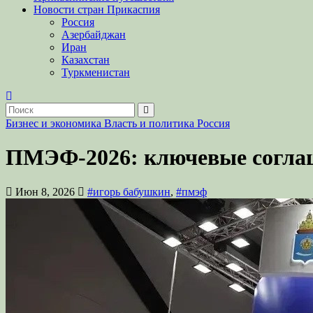
Новости стран Прикаспия
Россия
Азербайджан
Иран
Казахстан
Туркменистан
Бизнес и экономика
Власть и политика
Россия
ПМЭФ-2026: ключевые соглаш
Июн 8, 2026
#игорь бабушкин
,
#пмэф