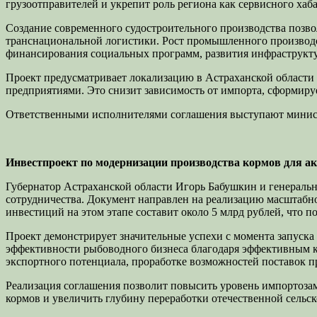
грузоотправителей и укрепит роль региона как сервисного хаба
Создание современного судостроительного производства позв
транснациональной логистики. Рост промышленного производс
финансирования социальных программ, развития инфраструкту
Проект предусматривает локализацию в Астраханской области
предприятиями. Это снизит зависимость от импорта, сформир
Ответственными исполнителями соглашения выступают минист
Инвестпроект по модернизации производства кормов для а
Губернатор Астраханской области Игорь Бабушкин и генерал
сотрудничества. Документ направлен на реализацию масштабн
инвестиций на этом этапе составит около 5 млрд рублей, что п
Проект демонстрирует значительные успехи с момента запуска
эффективности рыбоводного бизнеса благодаря эффективным к
экспортного потенциала, проработке возможностей поставок пр
Реализация соглашения позволит повысить уровень импортоза
кормов и увеличить глубину переработки отечественной сельс