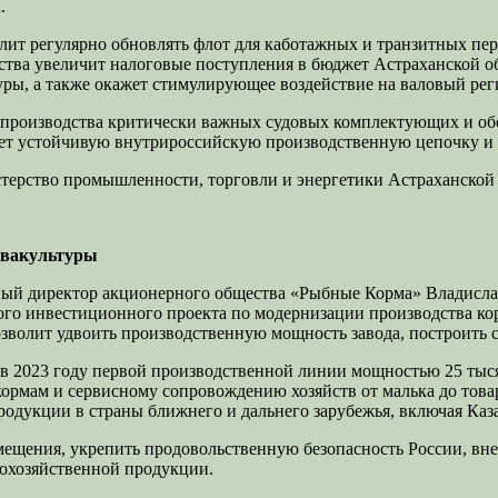
.
олит регулярно обновлять флот для каботажных и транзитных п
тва увеличит налоговые поступления в бюджет Астраханской об
ры, а также окажет стимулирующее воздействие на валовый рег
 производства критически важных судовых комплектующих и об
ует устойчивую внутрироссийскую производственную цепочку и
ерство промышленности, торговли и энергетики Астраханской 
квакультуры
ьный директор акционерного общества «Рыбные Корма» Владисл
ого инвестиционного проекта по модернизации производства ко
озволит удвоить производственную мощность завода, построить с
 в 2023 году первой производственной линии мощностью 25 тыся
ормам и сервисному сопровождению хозяйств от малька до тов
одукции в страны ближнего и дальнего зарубежья, включая Каза
мещения, укрепить продовольственную безопасность России, вн
кохозяйственной продукции.