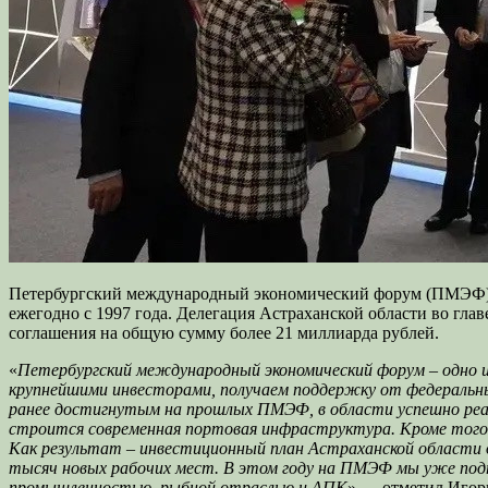
Петербургский международный экономический форум (ПМЭФ) пр
ежегодно с 1997 года. Делегация Астраханской области во гл
соглашения на общую сумму более 21 миллиарда рублей.
«
Петербургский международный экономический форум – одно из
крупнейшими инвесторами, получаем поддержку от федеральны
ранее достигнутым на прошлых ПМЭФ, в области успешно реал
строится современная портовая инфраструктура. Кроме того, 
Как результат – инвестиционный план Астраханской области до
тысяч новых рабочих мест. В этом году на ПМЭФ мы уже подп
промышленностью, рыбной отраслью и АПК
» — отметил Игор