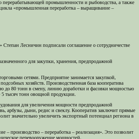
ю перерабатывающей промышленности и рыбоводства, а также
 цикла «промышленная переработка – выращивание –
» Степан Лесничин подписали соглашение о сотрудничестве
азначенного для закупки, хранения, предпродажной
орговыми сетями. Предприятие занимается закупкой,
подсобных хозяйств. Производственная база кооператива
ю до 80 тонн в смену, линию доработки и фасовки мощностью
е 5 тысяч тонн овощной продукции.
орудования для увеличения мощности предпродажной
ь, арбузы, дыни, редис и свеклу. Кооператив заключит прямые
волит значительно увеличить экспортный потенциал региона в
ие – производство – переработка – реализация». Это позволит
хническое перевооружение мощностей.