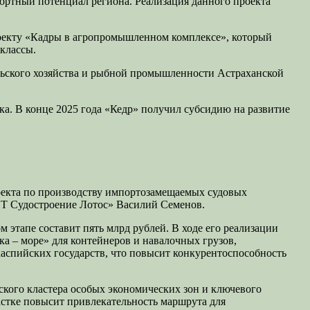
ортный потенциал региона. Реализация данного проекта
роекту «Кадры в агропромышленном комплексе», который
классы.
льского хозяйства и рыбной промышленности Астраханской
ка. В конце 2025 года «Кедр» получил субсидию на развитие
оекта по производству импортозамещаемых судовых
ИТ Судостроение Лотос» Василий Семенов.
 этапе составит пять млрд рублей. В ходе его реализации
ка – море» для контейнеров и навалочных грузов,
каспийских государств, что повысит конкурентоспособность
ского кластера особых экономических зон и ключевого
стке повысит привлекательность маршрута для