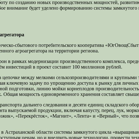
боту по созданию новых производственных мощностей, развити
бое внимание будет уделено формированию системы замкнутого
агрегатора
енческо-сбытового потребительского кооператива «ЮгОвощСбыт
нного агроагрегатора на территории региона.
он в рамках модернизации производственного комплекса, предн
м инвестиций в проект составит 100 миллионов рублей.
 цепочке между мелкими сельхозпроизводителями и крупными т
ая ключевую задачу по упрощению доступа к рынку для личных 
жной подготовки, линию мойки корнеплодов производительность
зок. Общая мощность единовременного хранения составляет свыш
ранспорта дальнего следования и десяти единиц складского об
та выпускаемой продукции, включая капусту, перец, лук, морков
ижик», «Перекрёсток», «Магнит», «Лента» и «Верный», что поз
е в Астраханской области системы замкнутого цикла «выращиван
доступным ценам, но и внедрить новые технологии, провести те