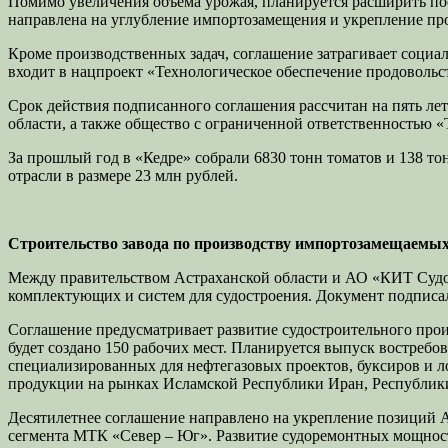
Помимо увеличения объема урожая, планируется расширить пос
направлена на углубление импортозамещения и укрепление пр
Кроме производственных задач, соглашение затрагивает соци
входит в нацпроект «Технологическое обеспечение продовольс
Срок действия подписанного соглашения рассчитан на пять л
области, а также общество с ограниченной ответственностью 
За прошлый год в «Кедре» собрали 6830 тонн томатов и 138 то
отрасли в размере 23 млн рублей.
Строительство завода по производству импортозамещаем
Между правительством Астраханской области и АО «КИТ Судо
комплектующих и систем для судостроения. Документ подпис
Соглашение предусматривает развитие судостроительного произ
будет создано 150 рабочих мест. Планируется выпуск востребо
специализированных для нефтегазовых проектов, буксиров и л
продукции на рынках Исламской Республики Иран, Республики
Десятилетнее соглашение направлено на укрепление позиций А
сегмента МТК «Север – Юг». Развитие судоремонтных мощност