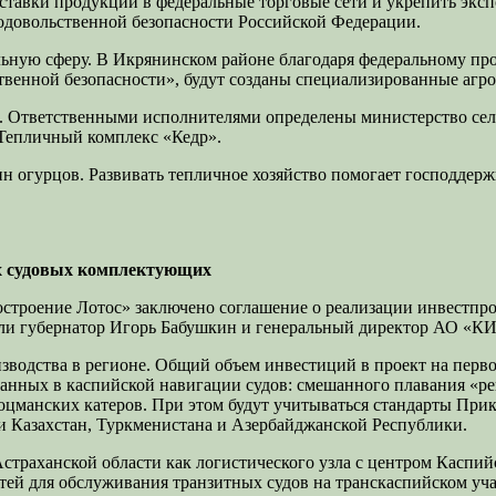
тавки продукции в федеральные торговые сети и укрепить эксп
одовольственной безопасности Российской Федерации.
альную сферу. В Икрянинском районе благодаря федеральному п
твенной безопасности», будут созданы специализированные агро
ет. Ответственными исполнителями определены министерство се
«Тепличный комплекс «Кедр».
нн огурцов. Развивать тепличное хозяйство помогает господдерж
ых судовых комплектующих
строение Лотос» заключено соглашение о реализации инвестпр
али губернатор Игорь Бабушкин и генеральный директор АО «К
водства в регионе. Общий объем инвестиций в проект на первом
ванных в каспийской навигации судов: смешанного плавания «ре
оцманских катеров. При этом будут учитываться стандарты При
 Казахстан, Туркменистана и Азербайджанской Республики.
страханской области как логистического узла с центром Каспий
ей для обслуживания транзитных судов на транскаспийском уча