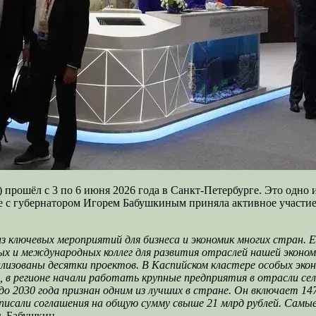
ошёл с 3 по 6 июня 2026 года в Санкт-Петербурге. Это одно и
аве с губернатором Игорем Бабушкиным приняла активное участи
 ключевых мероприятий для бизнеса и экономик многих стран. 
х и международных коллег для развития отраслей нашей эконо
изованы десятки проектов. В Каспийском кластере особых эко
в регионе начали работать крупные предприятия в отрасли сель
 2030 года признан одним из лучших в стране. Он включает 147
исали соглашения на общую сумму свыше 21 млрд рублей. Самы
ь Бабушкин.