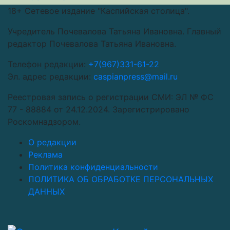
18+
Сетевое издание "Каспийская столица".
Учредитель Почевалова Татьяна Ивановна. Главный
редактор Почевалова Татьяна Ивановна.
Телефон редакции:
+7(967)331-61-22
Эл. адрес редакции:
caspianpress@mail.ru
Реестровая запись о регистрации СМИ: ЭЛ № ФС
77 - 88884 от 24.12.2024. Зарегистрировано
Роскомнадзором.
О редакции
Реклама
Политика конфиденциальности
ПОЛИТИКА ОБ ОБРАБОТКЕ ПЕРСОНАЛЬНЫХ
ДАННЫХ