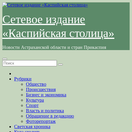
Перейти
к
содержимому
Сетевое издание
«Каспийская столица»
Новости Астраханской области и стран Прикаспия
Рубрики
Общество
Происшествия
Бизнес и экономика
Культура
Спорт
Власть и политика
Обращение в редакцию
Фоторепортаж
Светская хроника
Куда сходить