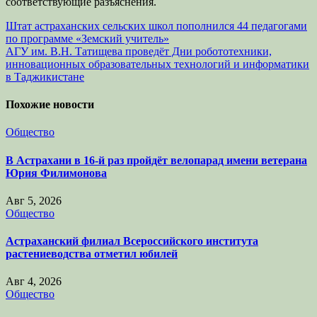
соответствующие разъяснения.
Навигация
Штат астраханских сельских школ пополнился 44 педагогами
по программе «Земский учитель»
по
АГУ им. В.Н. Татищева проведёт Дни робототехники,
записям
инновационных образовательных технологий и информатики
в Таджикистане
Похожие новости
Общество
В Астрахани в 16-й раз пройдёт велопарад имени ветерана
Юрия Филимонова
Авг 5, 2026
Общество
Астраханский филиал Всероссийского института
растениеводства отметил юбилей
Авг 4, 2026
Общество