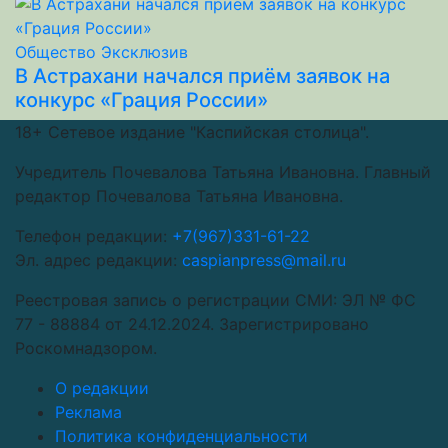
Общество
Эксклюзив
В Астрахани начался приём заявок на
конкурс «Грация России»
18+
Сетевое издание "Каспийская столица".
Учредитель Почевалова Татьяна Ивановна. Главный
редактор Почевалова Татьяна Ивановна.
Телефон редакции:
+7(967)331-61-22
Эл. адрес редакции:
caspianpress@mail.ru
Реестровая запись о регистрации СМИ: ЭЛ № ФС
77 - 88884 от 24.12.2024. Зарегистрировано
Роскомнадзором.
О редакции
Реклама
Политика конфиденциальности