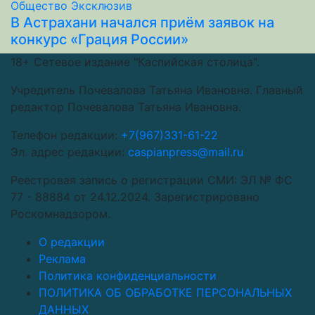
Общество
Эксклюзив
В Астрахани начался приём заявок на
конкурс «Грация России»
18+
Сетевое издание "Каспийская столица".
Учредитель Почевалова Татьяна Ивановна. Главный
редактор Почевалова Татьяна Ивановна.
Телефон редакции:
+7(967)331-61-22
Эл. адрес редакции:
caspianpress@mail.ru
Реестровая запись о регистрации СМИ: ЭЛ № ФС
77 - 88884 от 24.12.2024. Зарегистрировано
Роскомнадзором.
О редакции
Реклама
Политика конфиденциальности
ПОЛИТИКА ОБ ОБРАБОТКЕ ПЕРСОНАЛЬНЫХ
ДАННЫХ