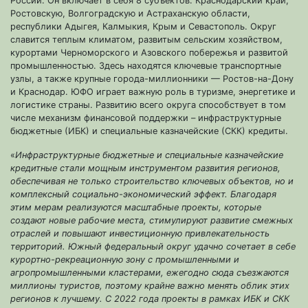
России. Он включает в себя 8 субъектов: Краснодарский край,
Ростовскую, Волгоградскую и Астраханскую области,
республики Адыгея, Калмыкия, Крым и Севастополь. Округ
славится теплым климатом, развитым сельским хозяйством,
курортами Черноморского и Азовского побережья и развитой
промышленностью. Здесь находятся ключевые транспортные
узлы, а также крупные города-миллионники — Ростов-на-Дону
и Краснодар. ЮФО играет важную роль в туризме, энергетике и
логистике страны. Развитию всего округа способствует в том
числе механизм финансовой поддержки – инфраструктурные
бюджетные (ИБК) и специальные казначейские (СКК) кредиты.
«
Инфраструктурные бюджетные и специальные казначейские
кредитные стали мощным инструментом развития регионов,
обеспечивая не только строительство ключевых объектов, но и
комплексный социально-экономический эффект. Благодаря
этим мерам реализуются масштабные проекты, которые
создают новые рабочие места, стимулируют развитие смежных
отраслей и повышают инвестиционную привлекательность
территорий. Южный федеральный округ удачно сочетает в себе
курортно-рекреационную зону с промышленными и
агропромышленными кластерами, ежегодно сюда съезжаются
миллионы туристов, поэтому крайне важно менять облик этих
регионов к лучшему. С 2022 года проекты в рамках ИБК и СКК