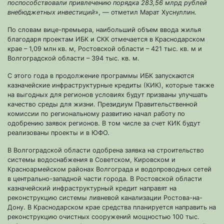
поспособствовали привлечению порядка 283,56 млрд рублей
внебюджетных инвестиций
», — отметил Марат Хуснуллин.
По словам вице-премьера, наибольший объем ввода жилья
благодаря проектам ИБК и СКК отмечается в Краснодарском
крае – 1,09 млн кв. м, Ростовской области – 421 тыс. кв. м и
Волгоградской области – 394 тыс. кв. м.
С этого года в продолжение программы ИБК запускаются
казначейские инфраструктурные кредиты (КИК), которые также
на выгодных для регионов условиях будут призваны улучшать
качество среды для жизни. Президиум Правительственной
комиссии по региональному развитию начал работу по
одобрению заявок регионов. В том числе за счет КИК будут
реализованы проекты и в ЮФО.
В Волгоградской области одобрена заявка на строительство
системы водоснабжения в Советском, Кировском и
Красноармейском районах Волгограда и водопроводных сетей
в центрально-западной части города. В Ростовской области
казначейский инфраструктурный кредит направят на
реконструкцию системы ливневой канализации Ростова-на-
Дону. В Краснодарском крае средства планируется направить на
реконструкцию очистных сооружений мощностью 100 тыс.