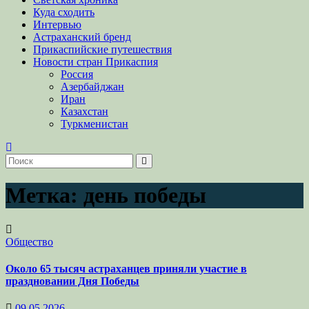
Куда сходить
Интервью
Астраханский бренд
Прикаспийские путешествия
Новости стран Прикаспия
Россия
Азербайджан
Иран
Казахстан
Туркменистан
Метка:
день победы
Общество
Около 65 тысяч астраханцев приняли участие в
праздновании Дня Победы
09.05.2026