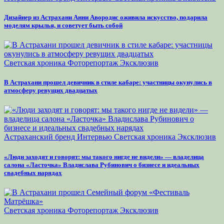
Дизайнер из Астрахани Анни Авородис оживила искусство, подарила
моделям крылья, и советует быть собой
Светская хроника
Фоторепортаж
Эксклюзив
В Астрахани прошел девичник в стиле кабаре: участницы окунулись в
атмосферу ревущих двадцатых
Астраханский бренд
Интервью
Светская хроника
Эксклюзив
«Люди заходят и говорят: мы такого нигде не видели» — владелица
салона «Ласточка» Владислава Рубинович о бизнесе и идеальных
свадебных нарядах
Светская хроника
Фоторепортаж
Эксклюзив