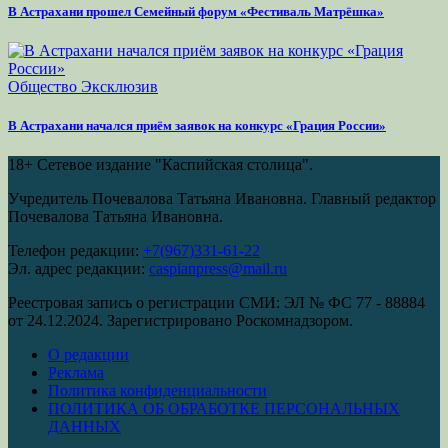
В Астрахани прошел Семейный форум «Фестиваль Матрёшка»
Общество
Эксклюзив
В Астрахани начался приём заявок на конкурс «Грация России»
18+
Сетевое издание "Каспийская столица".
Учредитель Почевалова Татьяна Ивановна. Главный редактор
Почевалова Татьяна Ивановна.
Телефон редакции:
+7(967)331-61-22
Эл. адрес редакции:
caspianpress@mail.ru
Реестровая запись о регистрации СМИ: ЭЛ № ФС 77 - 88884
от 24.12.2024. Зарегистрировано Роскомнадзором.
О редакции
Реклама
Политика конфиденциальности
ПОЛИТИКА ОБ ОБРАБОТКЕ ПЕРСОНАЛЬНЫХ
ДАННЫХ