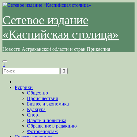
Перейти
к
содержимому
Сетевое издание
«Каспийская столица»
Новости Астраханской области и стран Прикаспия
Рубрики
Общество
Происшествия
Бизнес и экономика
Культура
Спорт
Власть и политика
Обращение в редакцию
Фоторепортаж
Светская хроника