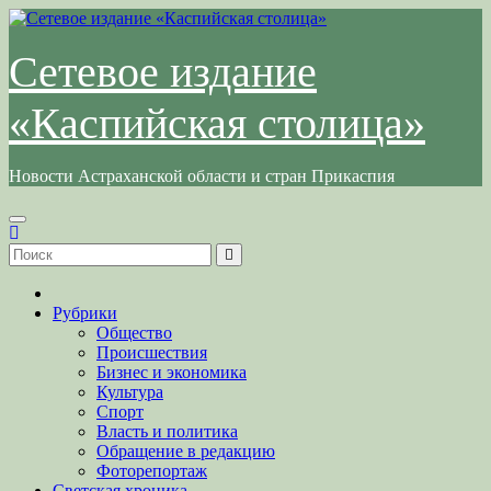
Перейти
к
содержимому
Сетевое издание
«Каспийская столица»
Новости Астраханской области и стран Прикаспия
Рубрики
Общество
Происшествия
Бизнес и экономика
Культура
Спорт
Власть и политика
Обращение в редакцию
Фоторепортаж
Светская хроника