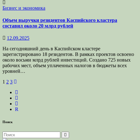
Бизнес и экономика
Объем выручки резидентов Каспийского кластера
составил около 20 млрд рублей
12.09.2025
На сегодняшний день в Каспийском кластере
зарегистрировано 18 резидентов. В рамках проектов освоено
около восьми млрд рублей инвестиций. Создано 725 новых
рабочих мест, объем уплаченных налогов в бюджеты всех
уровней…
Пагинация
1
2
3
записей
R
Поиск