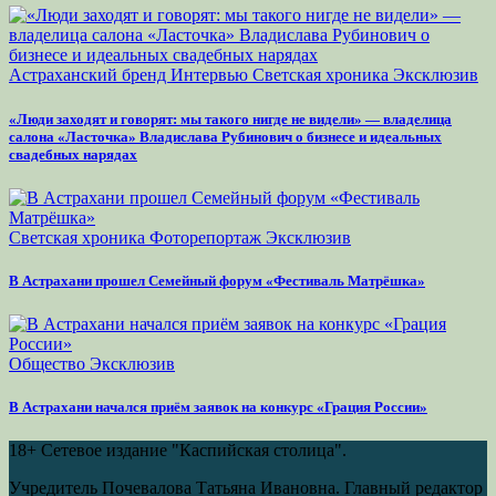
Астраханский бренд
Интервью
Светская хроника
Эксклюзив
«Люди заходят и говорят: мы такого нигде не видели» — владелица
салона «Ласточка» Владислава Рубинович о бизнесе и идеальных
свадебных нарядах
Светская хроника
Фоторепортаж
Эксклюзив
В Астрахани прошел Семейный форум «Фестиваль Матрёшка»
Общество
Эксклюзив
В Астрахани начался приём заявок на конкурс «Грация России»
18+
Сетевое издание "Каспийская столица".
Учредитель Почевалова Татьяна Ивановна. Главный редактор