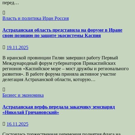
перед…
Власть и политика
Иран
Россия
Астраханская область представила на форуме в Иране
свою позицию по защите экосистемы Каспия
19.11.2025
В иранской провинции Гилян завершил работу Первый
Международный форум губернаторов Прикаспийских
регионов «Каспийское море – мост дружбы и регионального
развития». В работе форума приняла активное участие
делегация Астраханской области, которую…
Бизнес и экономика
Астраханская верфь передала заказчику земснаряд
«Николай Гричановский»
16.11.2025
Состоялась торжественная церемония поднятия флага на