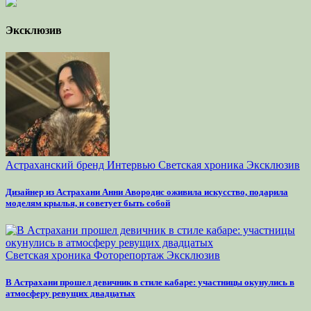
Эксклюзив
Астраханский бренд
Интервью
Светская хроника
Эксклюзив
Дизайнер из Астрахани Анни Авородис оживила искусство, подарила
моделям крылья, и советует быть собой
Светская хроника
Фоторепортаж
Эксклюзив
В Астрахани прошел девичник в стиле кабаре: участницы окунулись в
атмосферу ревущих двадцатых