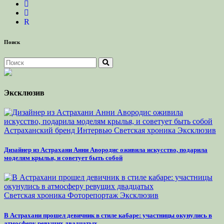
R
Поиск
Эксклюзив
Астраханский бренд
Интервью
Светская хроника
Эксклюзив
Дизайнер из Астрахани Анни Авородис оживила искусство, подарила
моделям крылья, и советует быть собой
Светская хроника
Фоторепортаж
Эксклюзив
В Астрахани прошел девичник в стиле кабаре: участницы окунулись в
атмосферу ревущих двадцатых