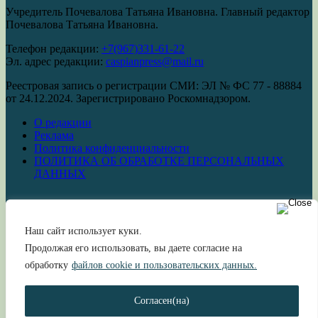
Учредитель Почевалова Татьяна Ивановна. Главный редактор
Почевалова Татьяна Ивановна.
Телефон редакции:
+7(967)331-61-22
Эл. адрес редакции:
caspianpress@mail.ru
Реестровая запись о регистрации СМИ: ЭЛ № ФС 77 - 88884
от 24.12.2024. Зарегистрировано Роскомнадзором.
О редакции
Реклама
Политика конфиденциальности
ПОЛИТИКА ОБ ОБРАБОТКЕ ПЕРСОНАЛЬНЫХ
ДАННЫХ
Наш сайт использует куки.
Сетевое издание «Каспийская столица»
Продолжая его использовать, вы даете согласие на
обработку
файлов cookie и пользовательских данных.
Новости Астраханской области и стран Прикаспия
Каспийская столица
|
2024
Согласен(на)