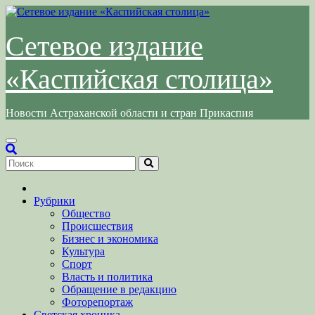
Перейти
к
содержимому
Сетевое издание
«Каспийская столица»
Новости Астраханской области и стран Прикаспия
Рубрики
Общество
Происшествия
Бизнес и экономика
Культура
Спорт
Власть и политика
Обращение в редакцию
Фоторепортаж
Светская хроника