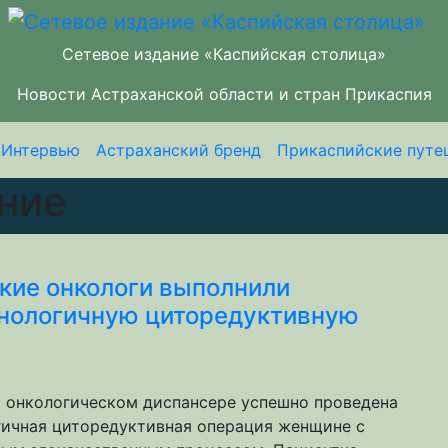
Сетевое издание «Каспийская столица»
Новости Астраханской области и стран Прикаспия
Интервью
Астраханский бренд
Прикаспийские путе
ние
кие онкологи выполнили
нологичную циторедуктивную
 онкологическом диспансере успешно проведена
ичная циторедуктивная операция женщине с