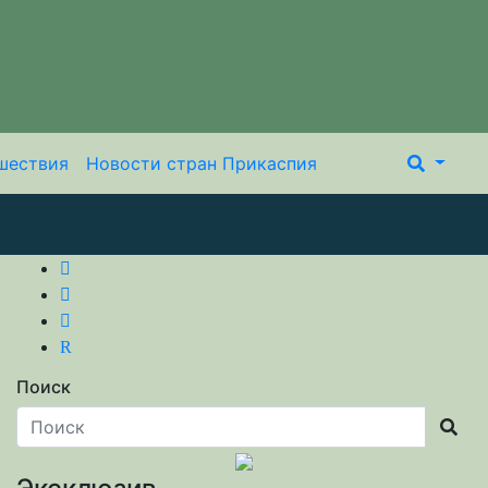
шествия
Новости стран Прикаспия
R
Поиск