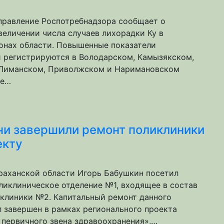
правление Роспотребнадзора сообщает о
величении числа случаев лихорадки Ку в
онах области. Повышенные показатели
 регистрируются в Володарском, Камызякском,
 Лиманском, Приволжском и Наримановском
же…
ни завершили ремонт поликлиники
екту
раханской области Игорь Бабушкин посетил
ликлиническое отделение №1, входящее в состав
клиники №2. Капитальный ремонт данного
 завершен в рамках регионального проекта
первичного звена здравоохранения»,…