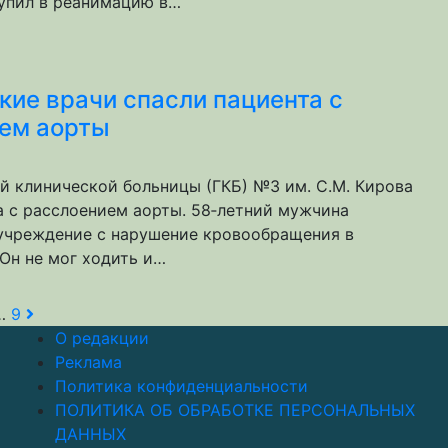
упил в реанимацию в…
кие врачи спасли пациента с
ем аорты
й клинической больницы (ГКБ) №3 им. С.М. Кирова
а с расслоением аорты. 58‑летний мужчина
учреждение с нарушение кровообращения в
 Он не мог ходить и…
агинация
…
9
О редакции
аписей
Реклама
Политика конфиденциальности
ПОЛИТИКА ОБ ОБРАБОТКЕ ПЕРСОНАЛЬНЫХ
ДАННЫХ