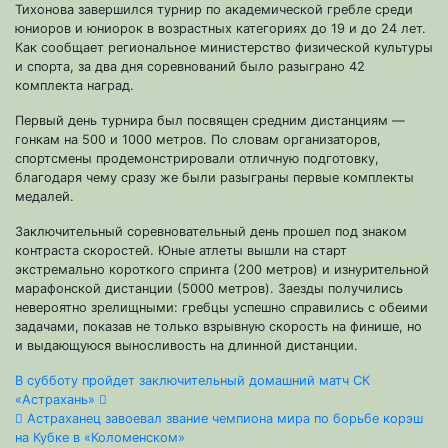
Тихонова завершился турнир по академической гребле среди
юниоров и юниорок в возрастных категориях до 19 и до 24 лет.
Как сообщает региональное министерство физической культуры
и спорта, за два дня соревнований было разыграно 42
комплекта наград.
Первый день турнира был посвящен средним дистанциям —
гонкам на 500 и 1000 метров. По словам организаторов,
спортсмены продемонстрировали отличную подготовку,
благодаря чему сразу же были разыграны первые комплекты
медалей.
Заключительный соревновательный день прошел под знаком
контраста скоростей. Юные атлеты вышли на старт
экстремально короткого спринта (200 метров) и изнурительной
марафонской дистанции (5000 метров). Заезды получились
невероятно зрелищными: гребцы успешно справились с обеими
задачами, показав не только взрывную скорость на финише, но
и выдающуюся выносливость на длинной дистанции.
Навигация
В субботу пройдет заключительный домашний матч СК
«Астрахань»
по
Астраханец завоевал звание чемпиона мира по борьбе корэш
на Кубке в «Коломенском»