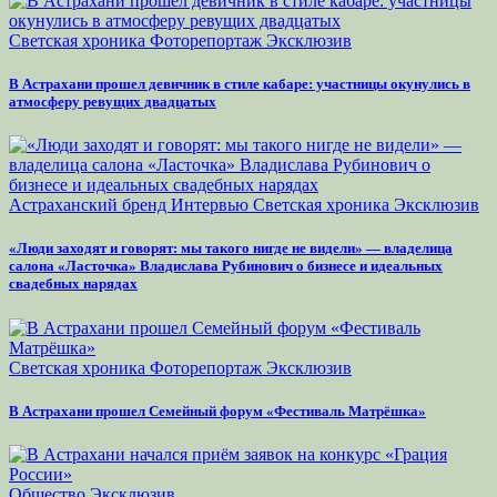
Светская хроника
Фоторепортаж
Эксклюзив
В Астрахани прошел девичник в стиле кабаре: участницы окунулись в
атмосферу ревущих двадцатых
Астраханский бренд
Интервью
Светская хроника
Эксклюзив
«Люди заходят и говорят: мы такого нигде не видели» — владелица
салона «Ласточка» Владислава Рубинович о бизнесе и идеальных
свадебных нарядах
Светская хроника
Фоторепортаж
Эксклюзив
В Астрахани прошел Семейный форум «Фестиваль Матрёшка»
Общество
Эксклюзив