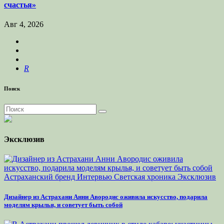
счастья»
Авг 4, 2026
R
Поиск
Эксклюзив
Астраханский бренд
Интервью
Светская хроника
Эксклюзив
Дизайнер из Астрахани Анни Авородис оживила искусство, подарила
моделям крылья, и советует быть собой