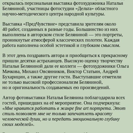
открылась персональная выставка фотохудожника Натальи
Беляниной, участницы фотостудии «Дельта» областного
научно-методического центра народной культуры.
Выставка «ПредЧувствие» представила зрителям около
40 работ, созданных в разные годы. Большинство из них
выполнены в авторском стиле Беляниной — это портреты,
проникнутые атмосферой классических полотен. Каждая
работа наполнена особой эстетикой и глубоким смыслом.
В этот день поздравить автора и приобщиться к прекрасному
пришли десятки астраханцев. Высокую оценку творчеству
Натальи Беляниной дали ее коллеги — фотохудожники Ольга
Мачкова, Михаил Овсянников, Виктор Статьин, Андрей
Бухарицин, а также другие гости. Выступавшие отметили
не только высокий профессионализм Беляниной,
но и оригинальность создаваемых ею произведений.
Автор фотовыставки Наталья Белянина поблагодарила всех
гостей, пришедших на её мероприятие. Она подчеркнула:
«Мне нравится работать в жанре fine art портрета. Этот
стиль позволяет мне не только запечатлеть красоту
человеческой души, но и передать эмоциональную глубину
своих моделей».