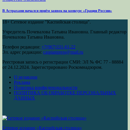
В Астрахани начался приём заявок на конкурс «Грация России»
18+
Сетевое издание "Каспийская столица".
Учредитель Почевалова Татьяна Ивановна. Главный редактор
Почевалова Татьяна Ивановна.
Телефон редакции:
+7(967)331-61-22
Эл. адрес редакции:
caspianpress@mail.ru
Реестровая запись о регистрации СМИ: ЭЛ № ФС 77 - 88884
от 24.12.2024. Зарегистрировано Роскомнадзором.
О редакции
Реклама
Политика конфиденциальности
ПОЛИТИКА ОБ ОБРАБОТКЕ ПЕРСОНАЛЬНЫХ
ДАННЫХ
Сетевое издание «Каспийская столица»