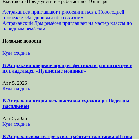
Выставка «ПредЧувствие» работает до 19 января.
Навигация
Астраханцев приглашают присоединиться к Новогодней
пробежке «За здоровый образ жизни»
по
Астраханский Дом ремёсел приглашает на мастер-классы по
записям
народным ремёслам
Похожие новости
Куда сходить
В Астрахани впервые пройдёт фестиваль для питомцев и
их владельцев «Пушистые модники»
Авг 5, 2026
Куда сходить
В Астрахани открылась выставка художницы Надежды
Васильевой
Авг 5, 2026
Куда сходить
В Астраханском театре кукол работает выставка «Птица