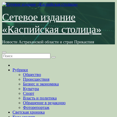
Перейти
к
содержимому
Сетевое издание
«Каспийская столица»
Новости Астраханской области и стран Прикаспия
Рубрики
Общество
Происшествия
Бизнес и экономика
Культура
Спорт
Власть и политика
Обращение в редакцию
Фоторепортаж
Светская хроника
Куда сходить