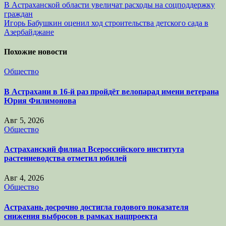
Навигация
В Астраханской области увеличат расходы на соцподдержку
граждан
по
Игорь Бабушкин оценил ход строительства детского сада в
записям
Азербайджане
Похожие новости
Общество
В Астрахани в 16-й раз пройдёт велопарад имени ветерана
Юрия Филимонова
Авг 5, 2026
Общество
Астраханский филиал Всероссийского института
растениеводства отметил юбилей
Авг 4, 2026
Общество
Астрахань досрочно достигла годового показателя
снижения выбросов в рамках нацпроекта