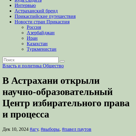
Интервью
Астраханский бренд
Прикаспийские путешествия
Новости стран Прикаспия
Россия
Азербайджан
Иран
Казахстан
Туркменистан
Власть и политика
Общество
В Астрахани открыли
научно-образовательный
Центр избирательного права
и процесса
Дек 10, 2024
#агу
,
#выборы
,
#павел паутов