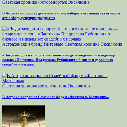
Светская хроника
Фоторепортаж
Эксклюзив
В Астрахани прошел девичник в стиле кабаре: участницы окунулись в
атмосферу ревущих двадцатых
Астраханский бренд
Интервью
Светская хроника
Эксклюзив
«Люди заходят и говорят: мы такого нигде не видели» — владелица
салона «Ласточка» Владислава Рубинович о бизнесе и идеальных
свадебных нарядах
Светская хроника
Фоторепортаж
Эксклюзив
В Астрахани прошел Семейный форум «Фестиваль Матрёшка»