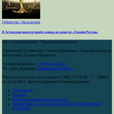
Общество
Эксклюзив
В Астрахани начался приём заявок на конкурс «Грация России»
18+
Сетевое издание "Каспийская столица".
Учредитель Почевалова Татьяна Ивановна. Главный редактор
Почевалова Татьяна Ивановна.
Телефон редакции:
+7(967)331-61-22
Эл. адрес редакции:
caspianpress@mail.ru
Реестровая запись о регистрации СМИ: ЭЛ № ФС 77 - 88884
от 24.12.2024. Зарегистрировано Роскомнадзором.
О редакции
Реклама
Политика конфиденциальности
ПОЛИТИКА ОБ ОБРАБОТКЕ ПЕРСОНАЛЬНЫХ
ДАННЫХ