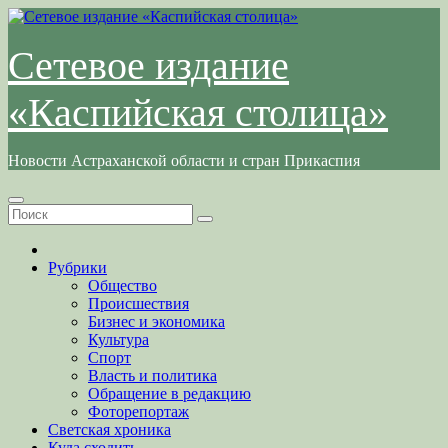
Перейти
к
содержимому
Сетевое издание
«Каспийская столица»
Новости Астраханской области и стран Прикаспия
Рубрики
Общество
Происшествия
Бизнес и экономика
Культура
Спорт
Власть и политика
Обращение в редакцию
Фоторепортаж
Светская хроника
Куда сходить