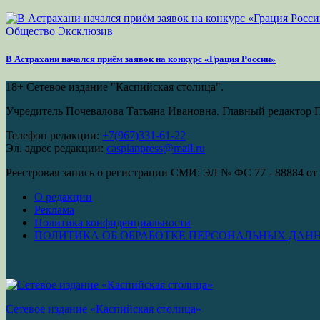
Общество
Эксклюзив
В Астрахани начался приём заявок на конкурс «Грация России»
18+
Сетевое издание "Каспийская столица".
Учредитель Почевалова Татьяна Ивановна. Главный редактор 
Телефон редакции:
+7(967)331-61-22
Эл. адрес редакции:
caspianpress@mail.ru
Реестровая запись о регистрации СМИ: ЭЛ № ФС 77 - 88884 от 
О редакции
Реклама
Политика конфиденциальности
ПОЛИТИКА ОБ ОБРАБОТКЕ ПЕРСОНАЛЬНЫХ ДАН
Сетевое издание «Каспийская столица»