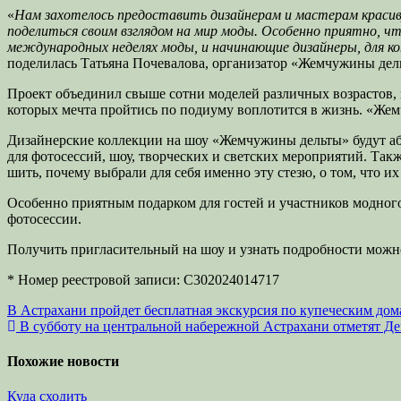
«
Нам захотелось предоставить дизайнерам и мастерам красиву
поделиться своим взглядом на мир моды. Особенно приятно, ч
международных неделях моды, и начинающие дизайнеры, для ко
поделилась Татьяна Почевалова, организатор «Жемчужины дел
Проект объединил свыше сотни моделей различных возрастов, 
которых мечта пройтись по подиуму воплотится в жизнь. «Жем
Дизайнерские коллекции на шоу «Жемчужины дельты» будут абс
для фотосессий, шоу, творческих и светских мероприятий. Такж
шить, почему выбрали для себя именно эту стезю, о том, что и
Особенно приятным подарком для гостей и участников модного
фотосессии.
Получить пригласительный на шоу и узнать подробности можно
* Номер реестровой записи: С302024014717
Навигация
В Астрахани пройдет бесплатная экскурсия по купеческим до
В субботу на центральной набережной Астрахани отметят Де
по
записям
Похожие новости
Куда сходить