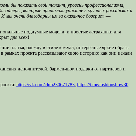
огли бы показать свой талант, уровень профессионализма,
изайнеры, которые принимали участие в крупных российских и
 И мы очень благодарны им за оказанное доверие»
—
сиональные подиумные модели, и простые астраханки для
рыт для всех!
ние платья, одежду в стиле кэжуал, интересные яркие образы
ы в рамках проекта рассказывают свою историю: как они начали
анских исполнителей, бармен-шоу, подарки от партнеров и
проекта:
https://vk.com/club230671783
,
https://t.me/fashionshow30