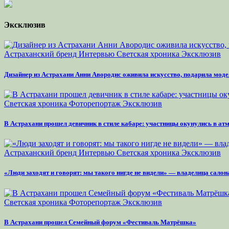
Эксклюзив
Астраханский бренд
Интервью
Светская хроника
Эксклюзив
Дизайнер из Астрахани Анни Авородис оживила искусство, подарила моде
Светская хроника
Фоторепортаж
Эксклюзив
В Астрахани прошел девичник в стиле кабаре: участницы окунулись в а
Астраханский бренд
Интервью
Светская хроника
Эксклюзив
«Люди заходят и говорят: мы такого нигде не видели» — владелица сало
Светская хроника
Фоторепортаж
Эксклюзив
В Астрахани прошел Семейный форум «Фестиваль Матрёшка»