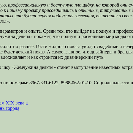
ю, профессиональную и доступную площадку, на которой они см
то к нашему проекту присоединились и опытные, титулованные д
торых это будет первая подиумная коллекция, вышедшая в свет.
ьты».
параметров и опыта. Среди тех, кто выйдет на подиум и профес
чужина дельты» покажет, что подиум и роскошный мир моды отк
олютно разные. Гости модного показа увидят свадебные и вечер
е будет детский показ. А самое главное, что дизайнеры и бренд
х вдохновляет и как строится их дизайнерский путь.
 шоу «Жемчужина дельты» станет выступление известных астрах
 по номерам: 8967-331-6122, 8988-062-91-10. Социальные сети 
мам XIX века
нь города