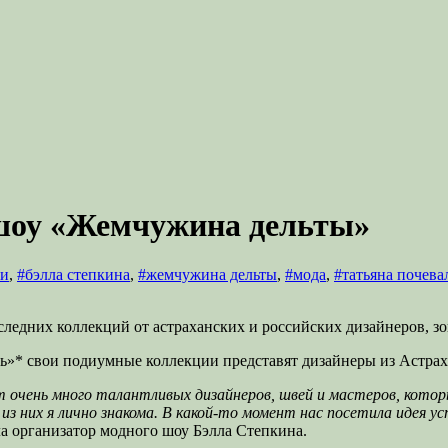
 шоу «Жемчужина дельты»
ли
,
#бэлла степкина
,
#жемчужина дельты
,
#мода
,
#татьяна почева
них коллекций от астраханских и российских дизайнеров, зон
нь»* свои подиумные коллекции представят дизайнеры из Астрах
т очень много талантливых дизайнеров, швей и мастеров, кото
з них я лично знакома. В какой-то момент нас посетила идея ус
а организатор модного шоу Бэлла Степкина.