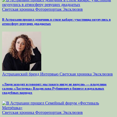
Светская хроника
Фоторепортаж
Эксклюзив
В Астрахани прошел девичник в стиле кабаре: участницы окунулись в
атмосферу ревущих двадцатых
Астраханский бренд
Интервью
Светская хроника
Эксклюзив
«Люди заходят и говорят: мы такого нигде не видели» — владелица
салона «Ласточка» Владислава Рубинович о бизнесе и идеальных
свадебных нарядах
Светская хроника
Фоторепортаж
Эксклюзив