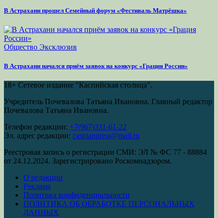
В Астрахани прошел Семейный форум «Фестиваль Матрёшка»
Общество
Эксклюзив
В Астрахани начался приём заявок на конкурс «Грация России»
18+
Сетевое издание "Каспийская столица".
Учредитель Почевалова Татьяна Ивановна. Главный редактор
Почевалова Татьяна Ивановна.
Телефон редакции:
+7(967)331-61-22
Эл. адрес редакции:
caspianpress@mail.ru
Реестровая запись о регистрации СМИ: ЭЛ № ФС 77 - 88884
от 24.12.2024. Зарегистрировано Роскомнадзором.
О редакции
Реклама
Политика конфиденциальности
ПОЛИТИКА ОБ ОБРАБОТКЕ ПЕРСОНАЛЬНЫХ
ДАННЫХ