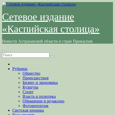
Перейти
к
содержимому
Сетевое издание
«Каспийская столица»
Новости Астраханской области и стран Прикаспия
Рубрики
Общество
Происшествия
Бизнес и экономика
Культура
Спорт
Власть и политика
Обращение в редакцию
Фоторепортаж
Светская хроника
Куда сходить