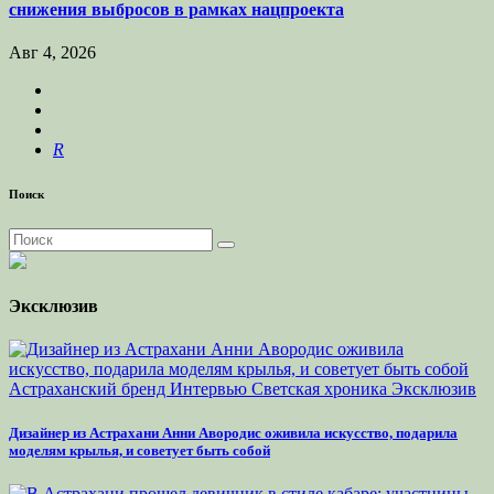
снижения выбросов в рамках нацпроекта
Авг 4, 2026
R
Поиск
Эксклюзив
Астраханский бренд
Интервью
Светская хроника
Эксклюзив
Дизайнер из Астрахани Анни Авородис оживила искусство, подарила
моделям крылья, и советует быть собой