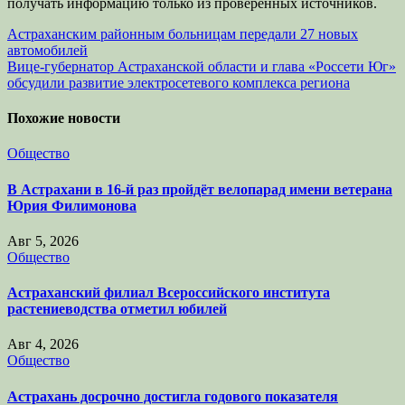
получать информацию только из проверенных источников.
Навигация
Астраханским районным больницам передали 27 новых
автомобилей
по
Вице-губернатор Астраханской области и глава «Россети Юг»
записям
обсудили развитие электросетевого комплекса региона
Похожие новости
Общество
В Астрахани в 16-й раз пройдёт велопарад имени ветерана
Юрия Филимонова
Авг 5, 2026
Общество
Астраханский филиал Всероссийского института
растениеводства отметил юбилей
Авг 4, 2026
Общество
Астрахань досрочно достигла годового показателя