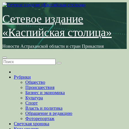
Перейти
к
содержимому
Сетевое издание
«Каспийская столица»
Новости Астраханской области и стран Прикаспия
Рубрики
Общество
Происшествия
Бизнес и экономика
Культура
Спорт
Власть и политика
Обращение в редакцию
Фоторепортаж
Светская хроника
Куда сходить