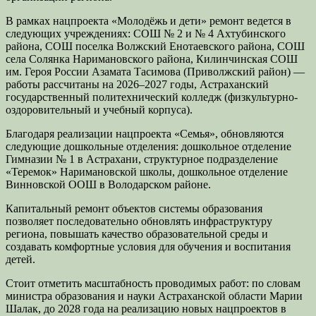
В рамках нацпроекта «Молодёжь и дети» ремонт ведется в
следующих учреждениях: СОШ № 2 и № 4 Ахтубинского
района, СОШ поселка Волжский Енотаевского района, СОШ
села Солянка Наримановского района, Килинчинская СОШ
им. Героя России Азамата Тасимова (Приволжский район) —
работы рассчитаны на 2026–2027 годы, Астраханский
государственный политехнический колледж (физкультурно-
оздоровительный и учебный корпуса).
Благодаря реализации нацпроекта «Семья», обновляются
следующие дошкольные отделения: дошкольное отделение
Гимназии № 1 в Астрахани, структурное подразделение
«Теремок» Наримановской школы, дошкольное отделение
Винновской ООШ в Володарском районе.
Капитальный ремонт объектов системы образования
позволяет последовательно обновлять инфраструктуру
региона, повышать качество образовательной среды и
создавать комфортные условия для обучения и воспитания
детей.
Стоит отметить масштабность проводимых работ: по словам
министра образования и науки Астраханской области Марии
Шалак, до 2028 года на реализацию новых нацпроектов в