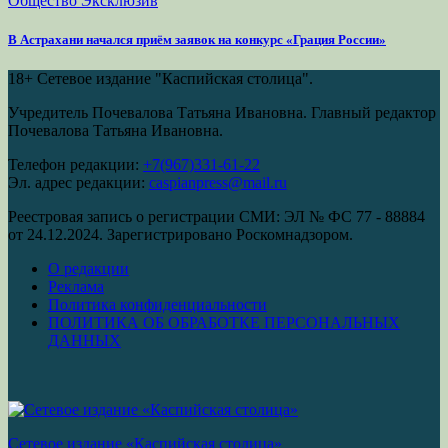
Общество
Эксклюзив
В Астрахани начался приём заявок на конкурс «Грация России»
18+
Сетевое издание "Каспийская столица".
Учредитель Почевалова Татьяна Ивановна. Главный редактор
Почевалова Татьяна Ивановна.
Телефон редакции:
+7(967)331-61-22
Эл. адрес редакции:
caspianpress@mail.ru
Реестровая запись о регистрации СМИ: ЭЛ № ФС 77 - 88884
от 24.12.2024. Зарегистрировано Роскомнадзором.
О редакции
Реклама
Политика конфиденциальности
ПОЛИТИКА ОБ ОБРАБОТКЕ ПЕРСОНАЛЬНЫХ
ДАННЫХ
Сетевое издание «Каспийская столица»