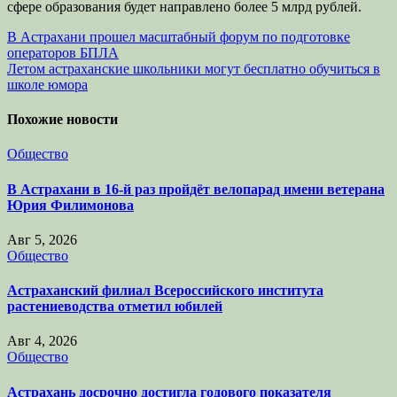
сфере образования будет направлено более 5 млрд рублей.
Навигация
В Астрахани прошел масштабный форум по подготовке
операторов БПЛА
по
Летом астраханские школьники могут бесплатно обучиться в
записям
школе юмора
Похожие новости
Общество
В Астрахани в 16-й раз пройдёт велопарад имени ветерана
Юрия Филимонова
Авг 5, 2026
Общество
Астраханский филиал Всероссийского института
растениеводства отметил юбилей
Авг 4, 2026
Общество
Астрахань досрочно достигла годового показателя