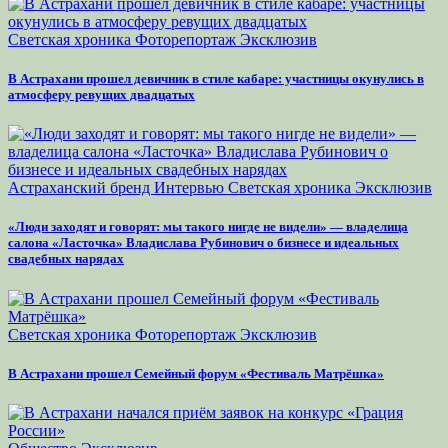
Светская хроника
Фоторепортаж
Эксклюзив
В Астрахани прошел девичник в стиле кабаре: участницы окунулись в
атмосферу ревущих двадцатых
Астраханский бренд
Интервью
Светская хроника
Эксклюзив
«Люди заходят и говорят: мы такого нигде не видели» — владелица
салона «Ласточка» Владислава Рубинович о бизнесе и идеальных
свадебных нарядах
Светская хроника
Фоторепортаж
Эксклюзив
В Астрахани прошел Семейный форум «Фестиваль Матрёшка»