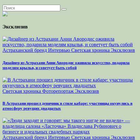
Эксклюзив
Астраханский бренд
Интервью
Светская хроника
Эксклюзив
Дизайнер из Астрахани Анни Авородис оживила искусство, подарила
моделям крылья, и советует быть собой
Светская хроника
Фоторепортаж
Эксклюзив
В Астрахани прошел девичник в стиле кабаре: участницы окунулись в
атмосферу ревущих двадцатых
Астраханский бренд
Интервью
Светская хроника
Эксклюзив