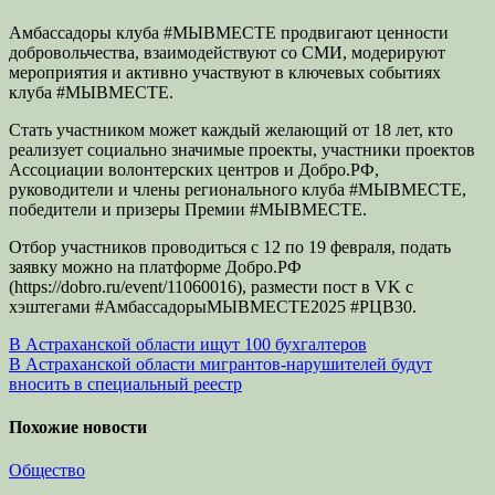
Амбассадоры клуба #МЫВМЕСТЕ продвигают ценности
добровольчества, взаимодействуют со СМИ, модерируют
мероприятия и активно участвуют в ключевых событиях
клуба #МЫВМЕСТЕ.
Стать участником может каждый желающий от 18 лет, кто
реализует социально значимые проекты, участники проектов
Ассоциации волонтерских центров и Добро.РФ,
руководители и члены регионального клуба #МЫВМЕСТЕ,
победители и призеры Премии #МЫВМЕСТЕ.
Отбор участников проводиться с 12 по 19 февраля, подать
заявку можно на платформе Добро.РФ
(https://dobro.ru/event/11060016), размести пост в VK с
хэштегами #АмбассадорыМЫВМЕСТЕ2025 #РЦВ30.
Навигация
В Астраханской области ищут 100 бухгалтеров
В Астраханской области мигрантов-нарушителей будут
по
вносить в специальный реестр
записям
Похожие новости
Общество