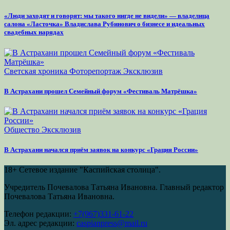
«Люди заходят и говорят: мы такого нигде не видели» — владелица
салона «Ласточка» Владислава Рубинович о бизнесе и идеальных
свадебных нарядах
Светская хроника
Фоторепортаж
Эксклюзив
В Астрахани прошел Семейный форум «Фестиваль Матрёшка»
Общество
Эксклюзив
В Астрахани начался приём заявок на конкурс «Грация России»
18+
Сетевое издание "Каспийская столица".
Учредитель Почевалова Татьяна Ивановна. Главный редактор
Почевалова Татьяна Ивановна.
Телефон редакции:
+7(967)331-61-22
Эл. адрес редакции:
caspianpress@mail.ru