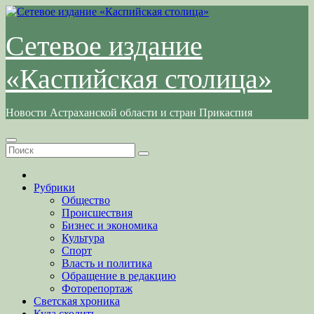
Перейти
к
содержимому
Сетевое издание
«Каспийская столица»
Новости Астраханской области и стран Прикаспия
Рубрики
Общество
Происшествия
Бизнес и экономика
Культура
Спорт
Власть и политика
Обращение в редакцию
Фоторепортаж
Светская хроника
Куда сходить