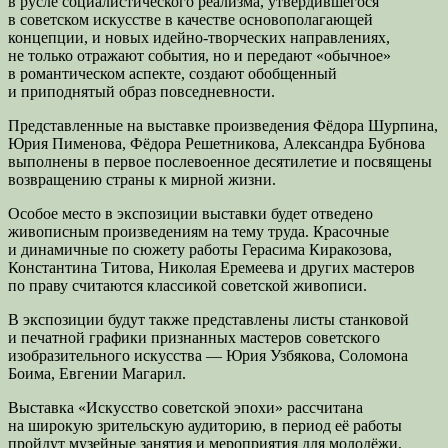
в русле социалистического реализма, утвердившегося
в советском искусстве в качестве основополагающей
концепции, и новых идейно-творческих направлениях,
не только отражают события, но и передают «обычное»
в романтическом аспекте, создают обобщенный
и приподнятый образ повседневности.
Представленные на выставке произведения Фёдора Шурпина,
Юрия Пименова, Фёдора Решетникова, Александра Бубнова
выполнены в первое послевоенное десятилетие и посвящены
возвращению страны к мирной жизни.
Особое место в экспозиции выставки будет отведено
живописным произведениям на тему труда. Красочные
и динамичные по сюжету работы Герасима Киракозова,
Константина Титова, Николая Еремеева и других мастеров
по праву считаются классикой советской живописи.
В экспозиции будут также представлены листы станковой
и печатной графики признанных мастеров советского
изобразительного искусства — Юрия Узбякова, Соломона
Боима, Евгении Магарил.
Выставка «Искусство советской эпохи» рассчитана
на широкую зрительскую аудиторию, в период её работы
пройдут музейные занятия и мероприятия для молодёжи,