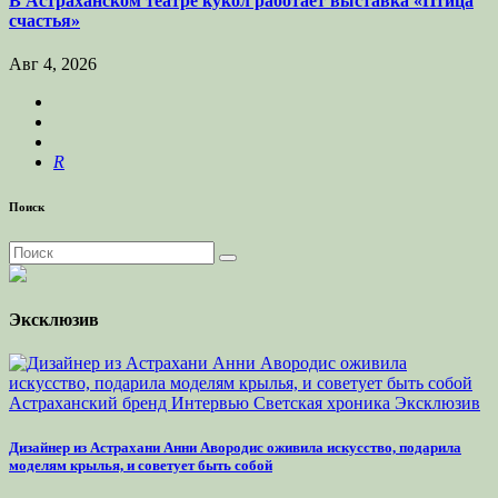
В Астраханском театре кукол работает выставка «Птица
счастья»
Авг 4, 2026
R
Поиск
Эксклюзив
Астраханский бренд
Интервью
Светская хроника
Эксклюзив
Дизайнер из Астрахани Анни Авородис оживила искусство, подарила
моделям крылья, и советует быть собой