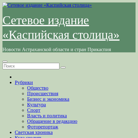
Перейти
к
содержимому
Сетевое издание
«Каспийская столица»
Новости Астраханской области и стран Прикаспия
Рубрики
Общество
Происшествия
Бизнес и экономика
Культура
Спорт
Власть и политика
Обращение в редакцию
Фоторепортаж
Светская хроника
Куда сходить