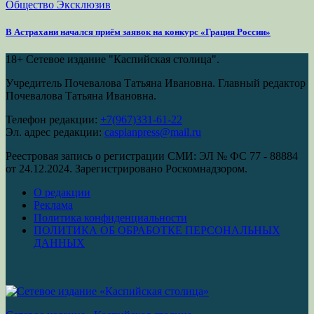
Общество
Эксклюзив
В Астрахани начался приём заявок на конкурс «Грация России»
18+
Сетевое издание "Каспийская столица".
Учредитель Почевалова Татьяна Ивановна. Главный редактор
Почевалова Татьяна Ивановна.
Телефон редакции:
+7(967)331-61-22
Эл. адрес редакции:
caspianpress@mail.ru
Реестровая запись о регистрации СМИ: ЭЛ № ФС 77 - 88884
от 24.12.2024. Зарегистрировано Роскомнадзором.
О редакции
Реклама
Политика конфиденциальности
ПОЛИТИКА ОБ ОБРАБОТКЕ ПЕРСОНАЛЬНЫХ
ДАННЫХ