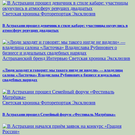
Светская хроника
Фоторепортаж
Эксклюзив
В Астрахани прошел девичник в стиле кабаре: участницы окунулись в
атмосферу ревущих двадцатых
Астраханский бренд
Интервью
Светская хроника
Эксклюзив
«Люди заходят и говорят: мы такого нигде не видели» — владелица
салона «Ласточка» Владислава Рубинович о бизнесе и идеальных
свадебных нарядах
Светская хроника
Фоторепортаж
Эксклюзив
В Астрахани прошел Семейный форум «Фестиваль Матрёшка»