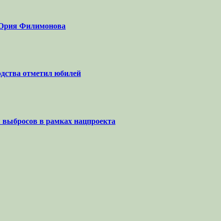
а Юрия Филимонова
одства отметил юбилей
я выбросов в рамках нацпроекта