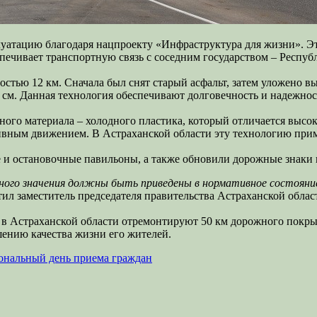
уатацию благодаря нацпроекту «Инфраструктура для жизни». Эт
спечивает транспортную связь с соседним государством – Респуб
тью 12 км. Сначала был снят старый асфальт, затем уложено в
см. Данная технология обеспечивают долговечность и надежнос
го материала – холодного пластика, который отличается высок
сивным движением. В Астраханской области эту технологию при
е и остановочные павильоны, а также обновили дорожные знаки 
ьного значения должны быть приведены в нормативное состояние
етил заместитель председателя правительства Астраханской обла
 в Астраханской области отремонтируют 50 км дорожного покрыт
ению качества жизни его жителей.
иональный день приема граждан