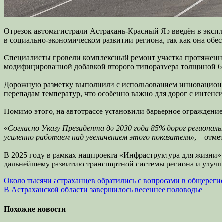
Отрезок автомагистрали Астрахань-Красный Яр введён в экспл
в социально-экономическом развитии региона, так как она обе
Специалисты провели комплексный ремонт участка протяженнос
модифицированной добавкой второго типоразмера толщиной 6 
Дорожную разметку выполнили с использованием инновационно
перепадам температур, что особенно важно для дорог с интен
Помимо этого, на автотрассе установили барьерное ограждени
«
Согласно Указу Президента до 2030 года 85% дорог регионал
усиленно работаем над увеличением этого показателя»
, – отм
В 2025 году в рамках нацпроекта «Инфраструктура для жизни»
дальнейшему развитию транспортной системы региона и улучш
Навигация
Около тысячи астраханцев обратились с вопросами в общерег
В Астраханской области завершилось весеннее половодье
по
записям
Похожие новости