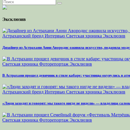
Эксклюзив
Астраханский бренд
Интервью
Светская хроника
Эксклюзив
Дизайнер из Астрахани Анни Авородис оживила искусство, подарила моде
Светская хроника
Фоторепортаж
Эксклюзив
В Астрахани прошел девичник в стиле кабаре: участницы окунулись в а
Астраханский бренд
Интервью
Светская хроника
Эксклюзив
«Люди заходят и говорят: мы такого нигде не видели» — владелица сало
Светская хроника
Фоторепортаж
Эксклюзив