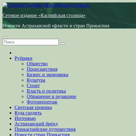
Перейти
к
Сетевое издание «Каспийская столица»
содержимому
Новости Астраханской области и стран Прикаспия
Рубрики
Общество
Происшествия
Бизнес и экономика
Культура
Спорт
Власть и политика
Обращение в редакцию
Фоторепортаж
Светская хроника
Куда сходить
Интервью
Астраханский бренд
Прикаспийские путешествия
Новости стран Прикаспия