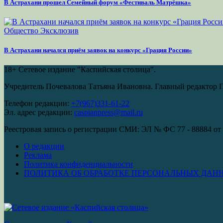
В Астрахани прошел Семейный форум «Фестиваль Матрёшка»
Общество
Эксклюзив
В Астрахани начался приём заявок на конкурс «Грация России»
18+
Сетевое издание "Каспийская столица".
Учредитель Почевалова Татьяна Ивановна. Главный редактор 
Телефон редакции:
+7(967)331-61-22
Эл. адрес редакции:
caspianpress@mail.ru
Реестровая запись о регистрации СМИ: ЭЛ № ФС 77 - 88884 от 
О редакции
Реклама
Политика конфиденциальности
ПОЛИТИКА ОБ ОБРАБОТКЕ ПЕРСОНАЛЬНЫХ ДАН