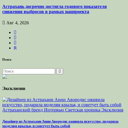
Астрахань досрочно достигла годового показателя
снижения выбросов в рамках нацпроекта
Авг 4, 2026
R
Поиск
Эксклюзив
Астраханский бренд
Интервью
Светская хроника
Эксклюзив
Дизайнер из Астрахани Анни Авородис оживила искусство, подарила
моделям крылья, и советует быть собой