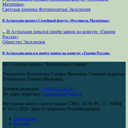
Светская хроника
Фоторепортаж
Эксклюзив
В Астрахани прошел Семейный форум «Фестиваль Матрёшка»
Общество
Эксклюзив
В Астрахани начался приём заявок на конкурс «Грация России»
18+
Сетевое издание "Каспийская столица".
Учредитель Почевалова Татьяна Ивановна. Главный редактор
Почевалова Татьяна Ивановна.
Телефон редакции:
+7(967)331-61-22
Эл. адрес редакции:
caspianpress@mail.ru
Реестровая запись о регистрации СМИ: ЭЛ № ФС 77 - 88884
от 24.12.2024. Зарегистрировано Роскомнадзором.
О редакции
Реклама