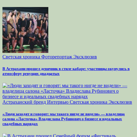
Светская хроника
Фоторепортаж
Эксклюзив
В Астрахани прошел девичник в стиле кабаре: участницы окунулись в
атмосферу ревущих двадцатых
Астраханский бренд
Интервью
Светская хроника
Эксклюзив
«Люди заходят и говорят: мы такого нигде не видели» — владелица
салона «Ласточка» Владислава Рубинович о бизнесе и идеальных
свадебных нарядах