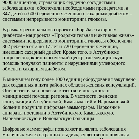
9000 пациентов, страдающих сердечно-сосудистыми
заболеваниями, обеспечили необходимыми препаратами, а
347 детей и 600 беременных женщин с сахарным диабетом –
системами непрерывного мониторинга глюкозы.
В рамках регионального проекта «Борьба с сахарным
диабетом» нацпроекта «Продолжительная и активная жизнь»
системами непрерывного мониторинга глюкозы обеспечили
362 ребенка от 2 до 17 лет и 720 беременных женщин,
имеющих сахарный диабет. Кроме того, в Ахтубинске
открыли эндокринологический центр, где медицинскую
помощь получают пациенты с нарушениями углеводного
обмена и сахарным диабетом.
В минувшем году более 1000 единиц оборудования закуплено
для созданных в пяти районах области женских консультаций.
Они значительно повысят качество и доступность
медицинской помощи региона. В частности, женские
консультации Ахтубинской, Камызякский и Наримановкой
больниц получили цифровые маммографы. Наркозные
аппараты поставили в Ахтубинскую, Камызякскую,
Наримановскую и Володарскую больницы.
Цифровые маммографы позволяют выявлять заболевания
молочных желез на ранних стадиях, существенно повышая