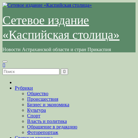
Перейти
к
содержимому
Сетевое издание
«Каспийская столица»
Новости Астраханской области и стран Прикаспия
Рубрики
Общество
Происшествия
Бизнес и экономика
Культура
Спорт
Власть и политика
Обращение в редакцию
Фоторепортаж
Светская хроника