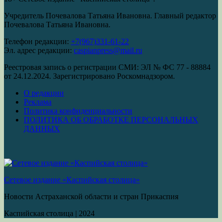
Учредитель Почевалова Татьяна Ивановна. Главный редактор
Почевалова Татьяна Ивановна.
Телефон редакции:
+7(967)331-61-22
Эл. адрес редакции:
caspianpress@mail.ru
Реестровая запись о регистрации СМИ: ЭЛ № ФС 77 - 88884
от 24.12.2024. Зарегистрировано Роскомнадзором.
О редакции
Реклама
Политика конфиденциальности
ПОЛИТИКА ОБ ОБРАБОТКЕ ПЕРСОНАЛЬНЫХ
ДАННЫХ
Сетевое издание «Каспийская столица»
Новости Астраханской области и стран Прикаспия
Каспийская столица
|
2024