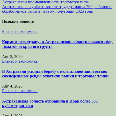
Навигация
Астраханской промышленности требуются ткачи
Астраханская служба занятости трудоустроила 700 рыбаков и
по
обработчиков рыбы в первом полугодии 2025 года
записям
Похожие новости
Бизнес и экономика
Кормим всю страну: в Астраханской области начался сбор
томатов открытого грунта
Авг 5, 2026
Бизнес и экономика
В Астрахани усилили борьбу с нелегальной занятостью:
еженедельные рейды охватили рынки и торговые точки
Авг 4, 2026
Бизнес и экономика
Астраханская область отправила в Ирак более 500
кубометров леса
Авг 4, 2026