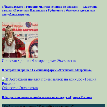
«Люди заходят и говорят: мы такого нигде не видели» — владелица
салона «Ласточка» Владислава Рубинович о бизнесе и идеальных
свадебных нарядах
Светская хроника
Фоторепортаж
Эксклюзив
В Астрахани прошел Семейный форум «Фестиваль Матрёшка»
Общество
Эксклюзив
В Астрахани начался приём заявок на конкурс «Грация России»
18+
Сетевое издание "Каспийская столица".