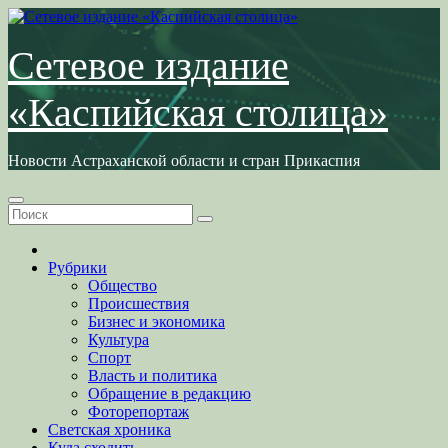
Перейти
к
содержимому
Сетевое издание
«Каспийская столица»
Новости Астраханской области и стран Прикаспия
Рубрики
Общество
Происшествия
Бизнес и экономика
Культура
Спорт
Власть и политика
Обращение в редакцию
Фоторепортаж
Светская хроника
Куда сходить