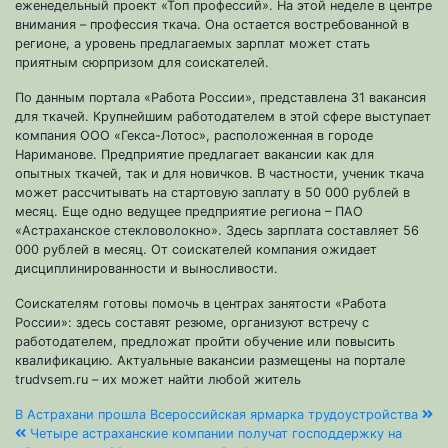
еженедельный проект «Топ профессий». На этой неделе в центре
внимания – профессия ткача. Она остается востребованной в
регионе, а уровень предлагаемых зарплат может стать
приятным сюрпризом для соискателей.
По данным портала «Работа России», представлена 31 вакансия
для ткачей. Крупнейшим работодателем в этой сфере выступает
компания ООО «Гекса-Лотос», расположенная в городе
Нариманове. Предприятие предлагает вакансии как для
опытных ткачей, так и для новичков. В частности, ученик ткача
может рассчитывать на стартовую заплату в 50 000 рублей в
месяц. Еще одно ведущее предприятие региона – ПАО
«Астраханское стекловолокно». Здесь зарплата составляет 56
000 рублей в месяц. От соискателей компания ожидает
дисциплинированности и выносливости.
Соискателям готовы помочь в центрах занятости «Работа
России»: здесь составят резюме, организуют встречу с
работодателем, предложат пройти обучение или повысить
квалификацию. Актуальные вакансии размещены на портале
trudvsem.ru – их может найти любой житель
Навигация
В Астрахани прошла Всероссийская ярмарка трудоустройства
Четыре астраханские компании получат господдержку на