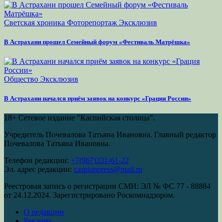
Светская хроника
Фоторепортаж
Эксклюзив
В Астрахани прошел Семейный форум «Фестиваль Матрёшка»
Общество
Эксклюзив
В Астрахани начался приём заявок на конкурс «Грация России»
18+
Сетевое издание "Каспийская столица".
Учредитель Почевалова Татьяна Ивановна. Главный редактор
Почевалова Татьяна Ивановна.
Телефон редакции:
+7(967)331-61-22
Эл. адрес редакции:
caspianpress@mail.ru
Реестровая запись о регистрации СМИ: ЭЛ № ФС 77 - 88884
от 24.12.2024. Зарегистрировано Роскомнадзором.
О редакции
Реклама