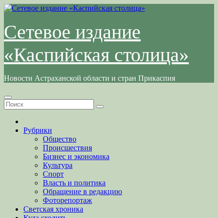
Перейти
к
содержимому
Сетевое издание
«Каспийская столица»
Новости Астраханской области и стран Прикаспия
Рубрики
Общество
Происшествия
Бизнес и экономика
Культура
Спорт
Власть и политика
Обращение в редакцию
Фоторепортаж
Светская хроника
Куда сходить