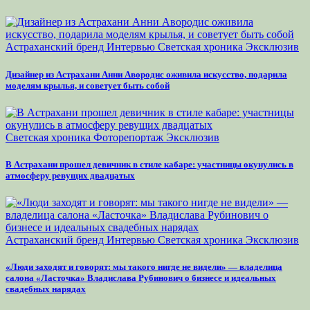
Астраханский бренд
Интервью
Светская хроника
Эксклюзив
Дизайнер из Астрахани Анни Авородис оживила искусство, подарила
моделям крылья, и советует быть собой
Светская хроника
Фоторепортаж
Эксклюзив
В Астрахани прошел девичник в стиле кабаре: участницы окунулись в
атмосферу ревущих двадцатых
Астраханский бренд
Интервью
Светская хроника
Эксклюзив
«Люди заходят и говорят: мы такого нигде не видели» — владелица
салона «Ласточка» Владислава Рубинович о бизнесе и идеальных
свадебных нарядах