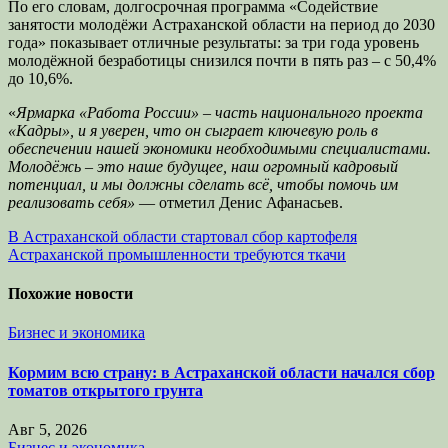
По его словам, долгосрочная программа «Содействие
занятости молодёжи Астраханской области на период до 2030
года» показывает отличные результаты: за три года уровень
молодёжной безработицы снизился почти в пять раз – с 50,4%
до 10,6%.
«
Ярмарка «Работа России» – часть национального проекта
«Кадры», и я уверен, что он сыграет ключевую роль в
обеспечении нашей экономики необходимыми специалистами.
Молодёжь – это наше будущее, наш огромный кадровый
потенциал, и мы должны сделать всё, чтобы помочь им
реализовать себя»
— отметил Денис Афанасьев.
Навигация
В Астраханской области стартовал сбор картофеля
Астраханской промышленности требуются ткачи
по
записям
Похожие новости
Бизнес и экономика
Кормим всю страну: в Астраханской области начался сбор
томатов открытого грунта
Авг 5, 2026
Бизнес и экономика