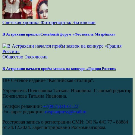
Светская хроника
Фоторепортаж
Эксклюзив
В Астрахани прошел Семейный форум «Фестиваль Матрёшка»
Общество
Эксклюзив
В Астрахани начался приём заявок на конкурс «Грация России»
18+
Сетевое издание "Каспийская столица".
Учредитель Почевалова Татьяна Ивановна. Главный редактор
Почевалова Татьяна Ивановна.
Телефон редакции:
+7(967)331-61-22
Эл. адрес редакции:
caspianpress@mail.ru
Реестровая запись о регистрации СМИ: ЭЛ № ФС 77 - 88884
от 24.12.2024. Зарегистрировано Роскомнадзором.