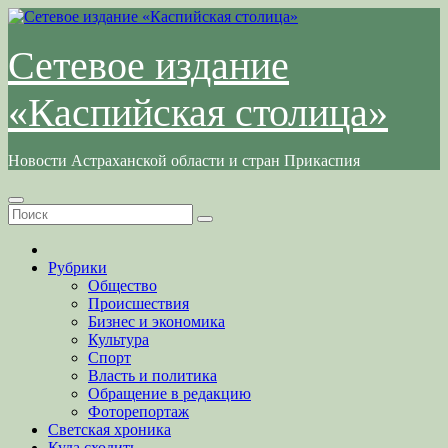
Перейти
к
содержимому
Сетевое издание
«Каспийская столица»
Новости Астраханской области и стран Прикаспия
Рубрики
Общество
Происшествия
Бизнес и экономика
Культура
Спорт
Власть и политика
Обращение в редакцию
Фоторепортаж
Светская хроника
Куда сходить