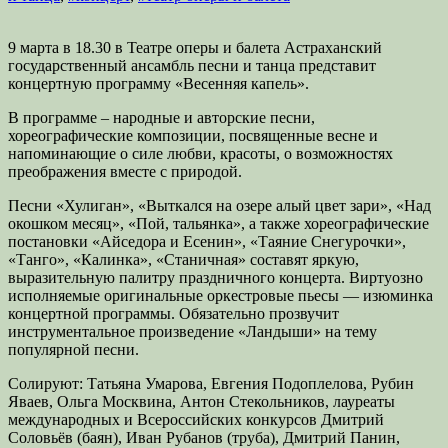
9 марта в 18.30 в Театре оперы и балета Астраханский
государственный ансамбль песни и танца представит
концертную программу «Весенняя капель».
В программе – народные и авторские песни,
хореографические композиции, посвященные весне и
напоминающие о силе любви, красоты, о возможностях
преображения вместе с природой.
Песни «Хулиган», «Выткался на озере алый цвет зари», «Над
окошком месяц», «Пой, тальянка», а также хореографические
постановки «Айседора и Есенин», «Таяние Снегурочки»,
«Танго», «Калинка», «Станичная» составят яркую,
выразительную палитру праздничного концерта. Виртуозно
исполняемые оригинальные оркестровые пьесы — изюминка
концертной программы. Обязательно прозвучит
инструментальное произведение «Ландыши» на тему
популярной песни.
Солируют: Татьяна Умарова, Евгения Подоплелова, Рубин
Яваев, Ольга Москвина, Антон Стекольников, лауреаты
международных и Всероссийских конкурсов Дмитрий
Соловьёв (баян), Иван Рубанов (труба), Дмитрий Панин,