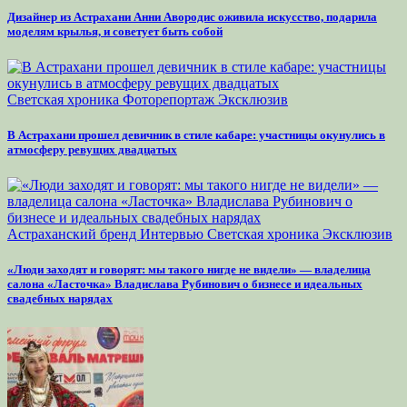
Дизайнер из Астрахани Анни Авородис оживила искусство, подарила
моделям крылья, и советует быть собой
Светская хроника
Фоторепортаж
Эксклюзив
В Астрахани прошел девичник в стиле кабаре: участницы окунулись в
атмосферу ревущих двадцатых
Астраханский бренд
Интервью
Светская хроника
Эксклюзив
«Люди заходят и говорят: мы такого нигде не видели» — владелица
салона «Ласточка» Владислава Рубинович о бизнесе и идеальных
свадебных нарядах