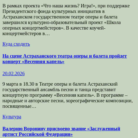
В рамках проекта «Что наша жизнь? Игра!», при поддержке
Президентского фонда культурных инициатив в
Астраханском государственном театре оперы и балета
завершился культурно-образовательный проект «Школа
оперных концертмейстеров». В качестве коучей-
концертмейстеров в…
Куда сходить
На сцене Астраханского театра оперы и балета пройдет
концерт «Весенняя капель»
20.02.2026
9 марта в 18.30 в Театре оперы и балета Астраханский
государственный ансамбль песни и танца представит
концертную программу «Весенняя капель». В программе –
народные и авторские песни, хореографические композиции,
посвященные…
Культура
Валерию Воронину присвоено звание «Заслуженный
артист Российской Федерации»