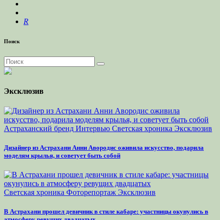
R
Поиск
Эксклюзив
Астраханский бренд
Интервью
Светская хроника
Эксклюзив
Дизайнер из Астрахани Анни Авородис оживила искусство, подарила
моделям крылья, и советует быть собой
Светская хроника
Фоторепортаж
Эксклюзив
В Астрахани прошел девичник в стиле кабаре: участницы окунулись в
атмосферу ревущих двадцатых