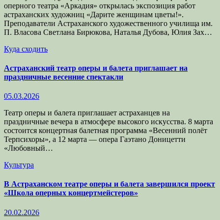
оперного театра «Аркадия» открылась экспозиция работ
астраханских художниц «Дарите женщинам цветы!».
Преподаватели Астраханского художественного училища им.
П. Власова Светлана Бирюкова, Наталья Дубова, Юлия Зах…
Куда сходить
Астраханский театр оперы и балета приглашает на
праздничные весенние спектакли
05.03.2026
Театр оперы и балета приглашает астраханцев на
праздничные вечера в атмосфере высокого искусства. 8 марта
состоится концертная балетная программа «Весенний полёт
Терпсихоры», а 12 марта — опера Гаэтано Доницетти
«Любовный…
Культура
В Астраханском театре оперы и балета завершился проект
«Школа оперных концертмейстеров»
20.02.2026