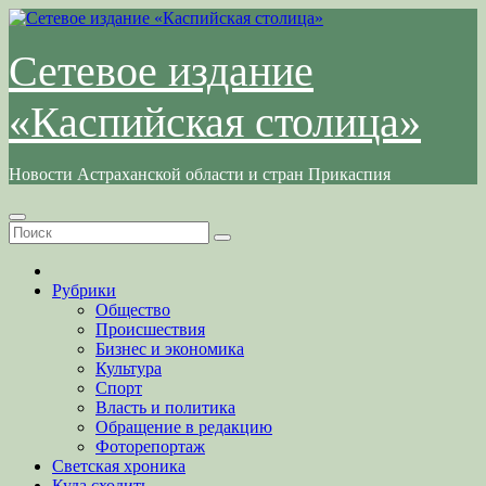
Перейти
к
содержимому
Сетевое издание
«Каспийская столица»
Новости Астраханской области и стран Прикаспия
Рубрики
Общество
Происшествия
Бизнес и экономика
Культура
Спорт
Власть и политика
Обращение в редакцию
Фоторепортаж
Светская хроника
Куда сходить