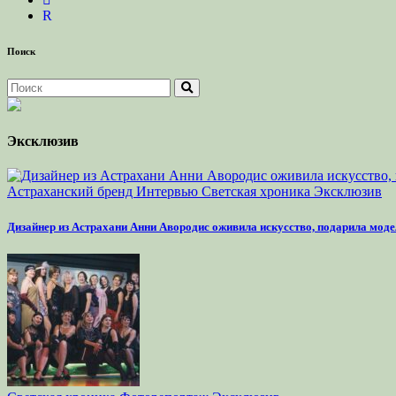
R
Поиск
Эксклюзив
Астраханский бренд
Интервью
Светская хроника
Эксклюзив
Дизайнер из Астрахани Анни Авородис оживила искусство, подарила моде