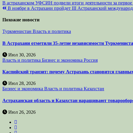
Навигация
В астраханском УФСИН подвели итоги деятельности за первое
В ноябре в Астрахани пройдет III Астраханский междунар
по
записям
Похожие новости
Туркменистан
Власть и политика
В Астрахани отметили 35-летие независимости Туркмениста
Июл 30, 2026
Власть и политика
Бизнес и экономика
Россия
Каспийский транзит: почему Астрахань становится главны
Июл 28, 2026
Бизнес и экономика
Власть и политика
Казахстан
Астраханская область и Казахстан наращивают товарообор
Июл 26, 2026