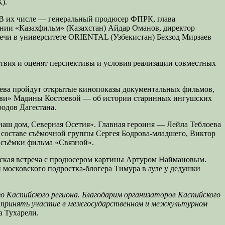
).
. В их числе — генеральный продюсер ФПРК, глава
нии «Казахфильм» (Казахстан) Айдар Оманов, директор
ечи в университете ORIENTAL (Узбекистан) Бехзод Мирзаев
твия и оценят перспективы и условия реализации совместных
щева пройдут открытые кинопоказы документальных фильмов,
иви» Мадины Костоевой — об истории старинных ингушских
одов Дагестана.
наш дом, Северная Осетия». Главная героиня — Лейла Теблоева
в составе съёмочной группы Сергея Бодрова-младшего, Виктор
ь съёмки фильма «Связной».
ческая встреча с продюсером картины Артуром Наймановым.
московского подростка-блогера Тимура в ауле у дедушки
о Каспийского региона. Благодарим организаторов Каспийского
е принять участие в межгосударственном и межкультурном
а Тухарели.