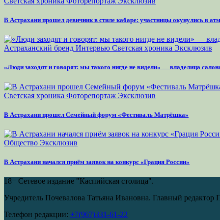
Светская хроника
Фоторепортаж
Эксклюзив
В Астрахани прошел девичник в стиле кабаре: участницы окунулись в а
Астраханский бренд
Интервью
Светская хроника
Эксклюзив
«Люди заходят и говорят: мы такого нигде не видели» — владелица сало
Светская хроника
Фоторепортаж
Эксклюзив
В Астрахани прошел Семейный форум «Фестиваль Матрёшка»
Общество
Эксклюзив
В Астрахани начался приём заявок на конкурс «Грация России»
18+
Сетевое издание "Каспийская столица".
Учредитель Почевалова Татьяна Ивановна. Главный редактор 
Телефон редакции:
+7(967)331-61-22