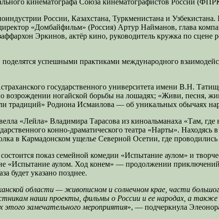
ального кинематографа Союза кинематографистов России (ФПРК
ноиндустрии России, Казахстана, Туркменистана и Узбекистана
директор «Домбайфильм» (Россия) Артур Найманов, глава компа
ффархон Эркинов, актёр кино, руководитель кружка по сцене р
х, поделятся успешными практиками международного взаимодейс
Астраханского государственного университета имени В.Н. Тати
 возрождении ногайской борьбы на лошадях; «Живи, песня, ж
ли традиций» Родиона Исмаилова — об уникальных обычаях нар
велла «Лейла» Владимира Тарасова из киноальманаха «Там, где 
ударственного конно-драматического театра «Нарты». Находясь 
 Колка в Кармадонском ущелье Северной Осетии, где проводилис
» состоится показ семейной комедии «Испытание аулом» и твор
ине «Испытание аулом. Ход конем» — продолжении приключений 
за будет указано позднее.
анской области — живописном и солнечном крае, части большог
астникам наши проекты, фильмы о России и ее народах, а такж
ях этого замечательного мероприятия
», — подчеркнула Элеонор