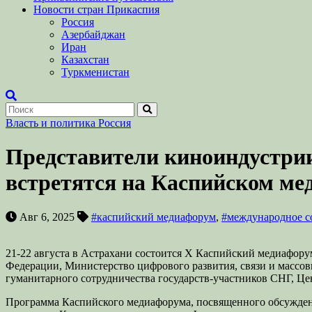
Новости стран Прикаспия
Россия
Азербайджан
Иран
Казахстан
Туркменистан
Власть и политика
Россия
Представители киноиндустрии
встретятся на Каспийском м
Авг 6, 2025
#каспийский медиафорум
,
#международное с
21-22 августа в Астрахани состоится Х Каспийский медиафор
Федерации, Министерство цифрового развития, связи и масс
гуманитарного сотрудничества государств-участников СНГ, Ц
Программа Каспийского медиафорума, посвященного обсуждени