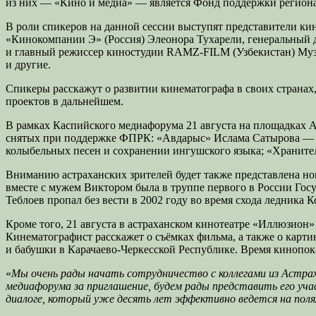
из них — «Кино и медиа» — является Фонд поддержки регион
В роли спикеров на данной сессии выступят представители ки
«Кинокомпании Э» (Россия) Элеонора Тухарели, генеральный 
и главный режиссер киностудии RAMZ-FILM (Узбекистан) Муза
и другие.
Спикеры расскажут о развитии кинематографа в своих страна
проектов в дальнейшем.
В рамках Каспийского медиафорума 21 августа на площадках 
снятых при поддержке ФПРК: «Авдарыс» Ислама Сатырова — о
колыбельных песен и сохранении ингушского языка; «Храните
Вниманию астраханских зрителей будет также представлена но
вместе с мужем Виктором была в труппе первого в России Гос
Теблоев пропал без вести в 2002 году во время схода ледника
Кроме того, 21 августа в астраханском кинотеатре «Иллюзион
Кинематографист расскажет о съёмках фильма, а также о карт
и бабушки в Карачаево-Черкесской Республике. Время кинопока
«
Мы очень рады начать сотрудничество с коллегами из Астрах
медиафорума за приглашение, будем рады представить его уч
диалоге, который уже десять лет эффективно ведется на пол