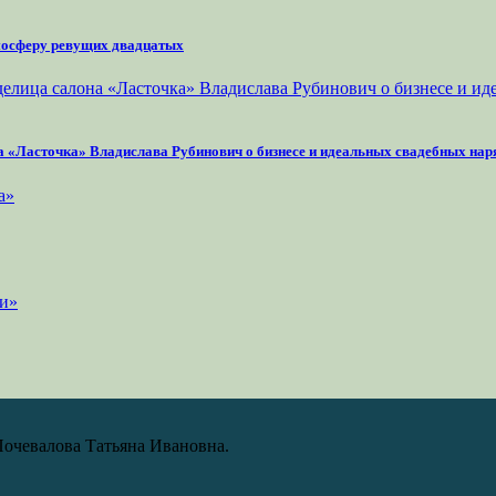
тмосферу ревущих двадцатых
на «Ласточка» Владислава Рубинович о бизнесе и идеальных свадебных нар
Почевалова Татьяна Ивановна.