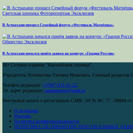
Светская хроника
Фоторепортаж
Эксклюзив
В Астрахани прошел Семейный форум «Фестиваль Матрёшка»
Общество
Эксклюзив
В Астрахани начался приём заявок на конкурс «Грация России»
18+
Сетевое издание "Каспийская столица".
Учредитель Почевалова Татьяна Ивановна. Главный редактор 
Телефон редакции:
+7(967)331-61-22
Эл. адрес редакции:
caspianpress@mail.ru
Реестровая запись о регистрации СМИ: ЭЛ № ФС 77 - 88884 от 
О редакции
Реклама
Политика конфиденциальности
ПОЛИТИКА ОБ ОБРАБОТКЕ ПЕРСОНАЛЬНЫХ ДАН