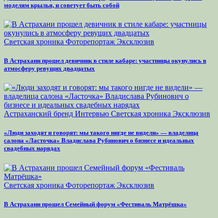
моделям крылья, и советует быть собой
Светская хроника
Фоторепортаж
Эксклюзив
В Астрахани прошел девичник в стиле кабаре: участницы окунулись в
атмосферу ревущих двадцатых
Астраханский бренд
Интервью
Светская хроника
Эксклюзив
«Люди заходят и говорят: мы такого нигде не видели» — владелица
салона «Ласточка» Владислава Рубинович о бизнесе и идеальных
свадебных нарядах
Светская хроника
Фоторепортаж
Эксклюзив
В Астрахани прошел Семейный форум «Фестиваль Матрёшка»