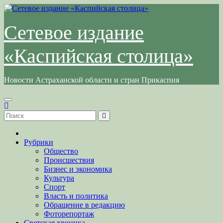
Перейти
к
содержимому
Сетевое издание
«Каспийская столица»
Новости Астраханской области и стран Прикаспия
Рубрики
Общество
Происшествия
Бизнес и экономика
Культура
Спорт
Власть и политика
Обращение в редакцию
Фоторепортаж
Светская хроника