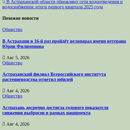
В Астраханской области обновляют сети водоотведения и
записям
водоснабжения: итоги первого квартала 2025 года
Похожие новости
Общество
В Астрахани в 16-й раз пройдёт велопарад имени ветерана
Юрия Филимонова
Авг 5, 2026
Общество
Астраханский филиал Всероссийского института
растениеводства отметил юбилей
Авг 4, 2026
Общество
Астрахань досрочно достигла годового показателя
снижения выбросов в рамках нацпроекта
Авг 4, 2026