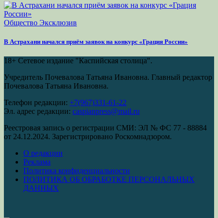
Общество
Эксклюзив
В Астрахани начался приём заявок на конкурс «Грация России»
18+
Сетевое издание "Каспийская столица".
Учредитель Почевалова Татьяна Ивановна. Главный редактор
Почевалова Татьяна Ивановна.
Телефон редакции:
+7(967)331-61-22
Эл. адрес редакции:
caspianpress@mail.ru
Реестровая запись о регистрации СМИ: ЭЛ № ФС 77 - 88884
от 24.12.2024. Зарегистрировано Роскомнадзором.
О редакции
Реклама
Политика конфиденциальности
ПОЛИТИКА ОБ ОБРАБОТКЕ ПЕРСОНАЛЬНЫХ
ДАННЫХ